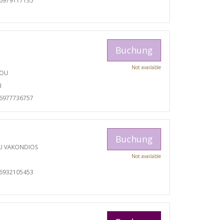
06979117135
Buchung
Not available
TOU
I
06977736757
Buchung
U VAKONDIOS
Not available
06932105453