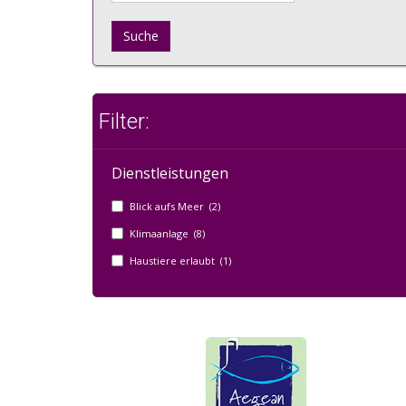
Suche
Filter:
Dienstleistungen
Blick aufs Meer (2)
Klimaanlage (8)
Haustiere erlaubt (1)