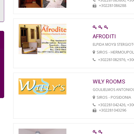
+302281085800, +3
+302281086288
AFRODITI
ELPIDA MOYSI STERGIO
SIROS - HERMOUPOL
+302281082976, +3
WILY ROOMS
GOULIELMOS ANTONIO
SIROS - POSIDONIA
+302281042426, +3
+302281043296