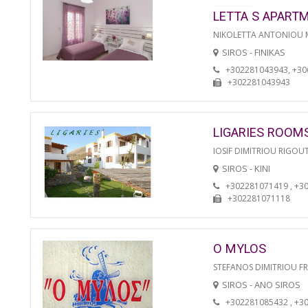
LETTA S APART
NIKOLETTA ANTONIOU
SIROS - FINIKAS
+302281043943, +3
+302281043943
LIGARIES ROOM
IOSIF DIMITRIOU RIGOU
SIROS - KINI
+302281071419 , +3
+302281071118
O MYLOS
STEFANOS DIMITRIOU F
SIROS - ANO SIROS
+302281085432 , +3