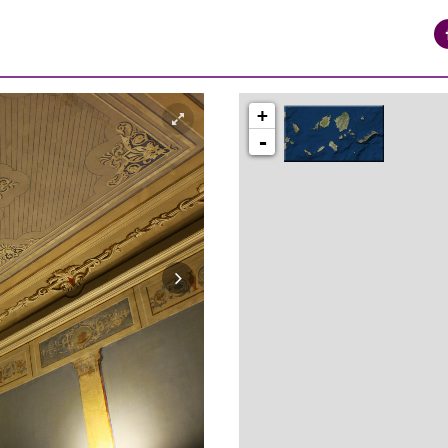
+
-
syros_vaporia_F268133321.jpg