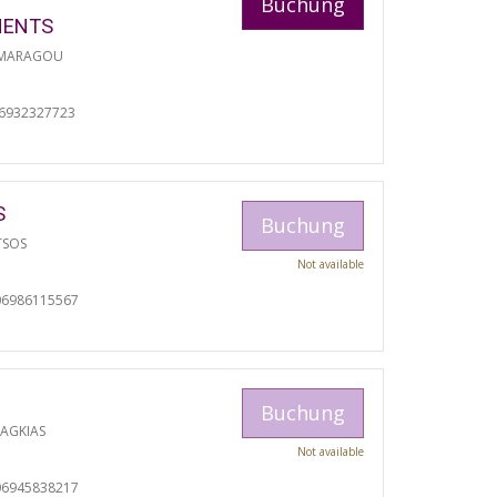
Buchung
MENTS
 MARAGOU
06932327723
S
Buchung
TSOS
Not available
06986115567
Buchung
RAGKIAS
Not available
06945838217