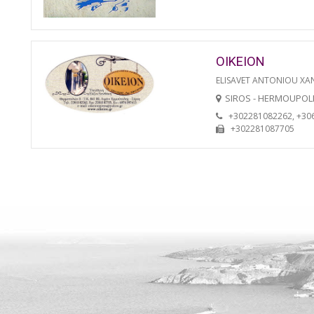
OIKEION
ELISAVET ANTONIOU XA
SIROS - HERMOUPOL
+302281082262, +30
+302281087705