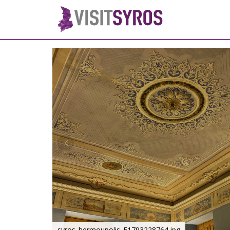
syros_hermoupolis_F1793228764.jpg