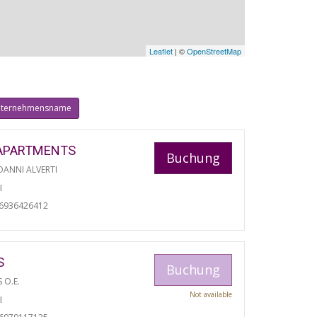
Leaflet
| ©
OpenStreetMap
ternehmensname
APARTMENTS
Buchung
ANNI ALVERTI
I
06936426412
S
Buchung
S O.E.
Not available
I