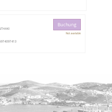
Buchung
NTHAKI
Not available
I
6974097413