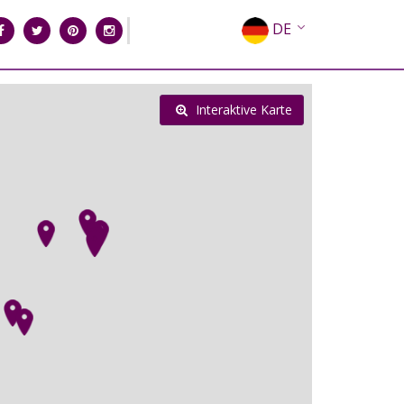
DE
EN
EL
Interaktive Karte
FR
IT
ES
RU
CN