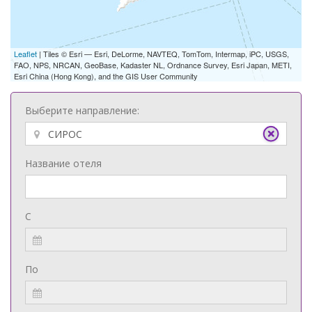
Leaflet
| Tiles © Esri — Esri, DeLorme, NAVTEQ, TomTom, Intermap, iPC, USGS,
FAO, NPS, NRCAN, GeoBase, Kadaster NL, Ordnance Survey, Esri Japan, METI,
Esri China (Hong Kong), and the GIS User Community
Выберите направление:
Название отеля
С
По