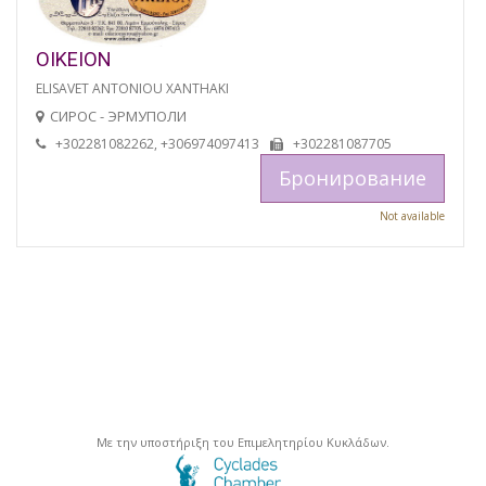
OIKEION
ELISAVET ANTONIOU XANTHAKI
СИРОС - ЭРМУПОЛИ
+302281082262, +306974097413
+302281087705
Бронирование
Not available
Με την υποστήριξη του Επιμελητηρίου Κυκλάδων.