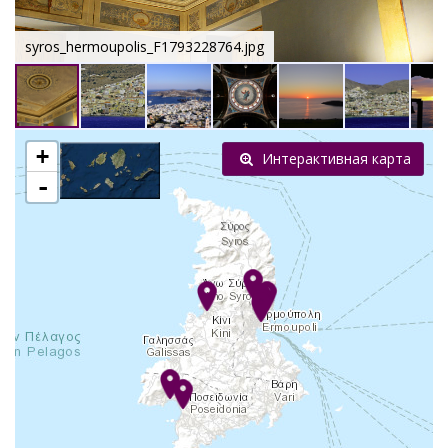
syros_hermoupolis_F1793228764.jpg
+
Интерактивная карта
-