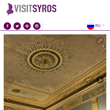
RU
EN
EL
FR
DE
IT
ES
CN