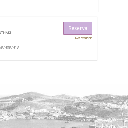
Reserva
NTHAKI
Not available
I
6974097413