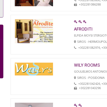
+302281085800, +3
+302281086288
AFRODITI
ELPIDA MOYSI STERGIO
SIROS - HERMOUPOL
+302281082976, +3
WILY ROOMS
GOULIELMOS ANTONIO
SIROS - POSIDONIA
+302281042426, +3
+302281043296