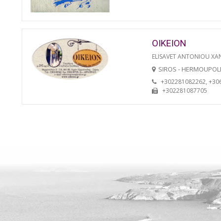
OIKEION
ELISAVET ANTONIOU XA
SIROS - HERMOUPOL
+302281082262, +30
+302281087705