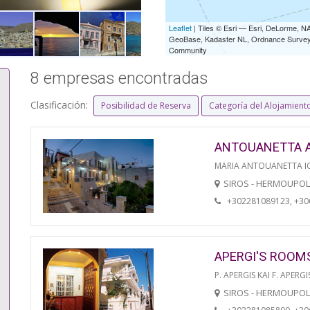
Leaflet
| Tiles © Esri — Esri, DeLorme,
GeoBase, Kadaster NL, Ordnance Survey, 
Community
8 empresas encontradas
Clasificación:
Posibilidad de Reserva
Categoría del Alojamient
ANTOUANETTA 
MARIA ANTOUANETTA IO
SIROS - HERMOUPOL
+302281089123, +3
APERGI'S ROOM
P. APERGIS KAI F. APERGI
SIROS - HERMOUPOL