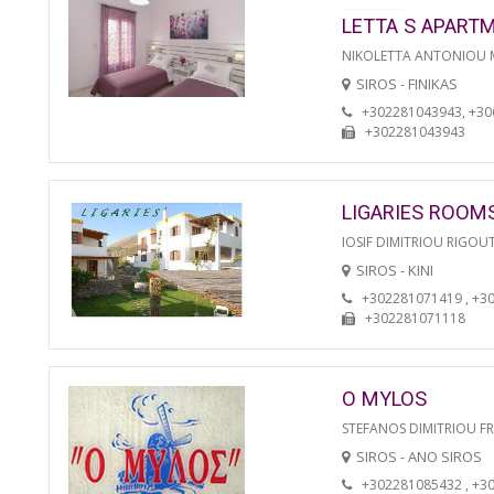
LETTA S APART
NIKOLETTA ANTONIOU
SIROS - FINIKAS
+302281043943, +3
+302281043943
LIGARIES ROOM
IOSIF DIMITRIOU RIGOU
SIROS - KINI
+302281071419 , +3
+302281071118
O MYLOS
STEFANOS DIMITRIOU F
SIROS - ANO SIROS
+302281085432 , +3