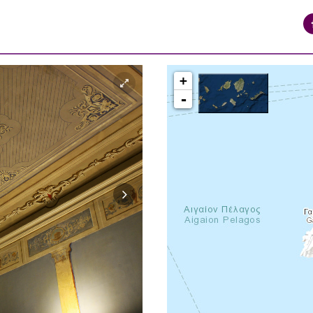
+
-
syros_vaporia_F268133321.jpg