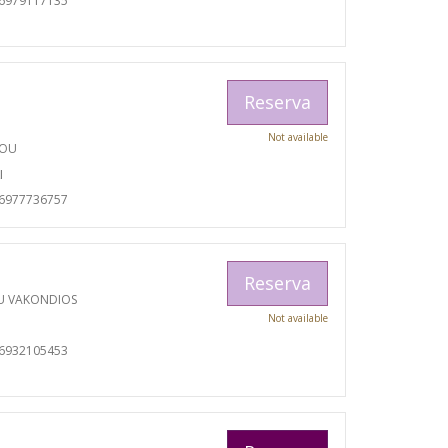
06979117135
Reserva
Not available
TOU
I
06977736757
Reserva
U VAKONDIOS
Not available
06932105453