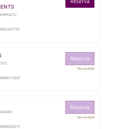
Reserva
MENTS
 MARAGOU
06932327723
S
Reserva
TSOS
Not available
06986115567
Reserva
RAGKIAS
Not available
06945838217