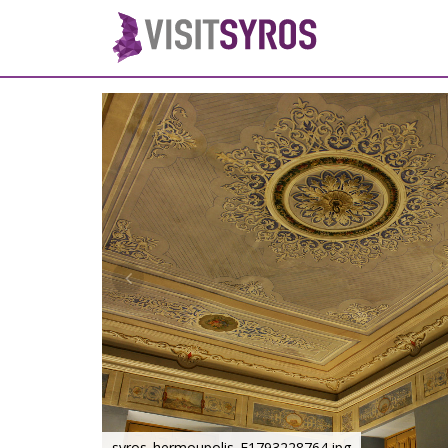
syros_hermoupolis_F1793228764.jpg