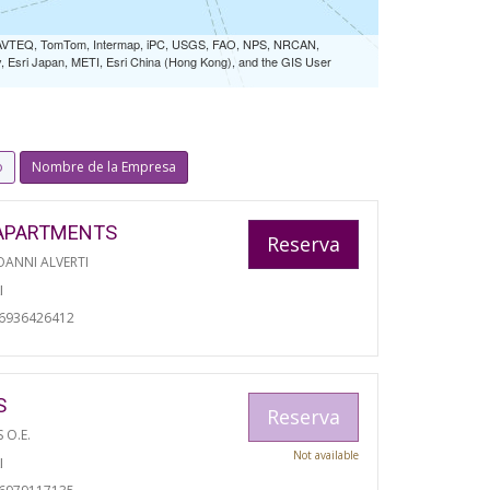
 NAVTEQ, TomTom, Intermap, iPC, USGS, FAO, NPS, NRCAN,
Esri Japan, METI, Esri China (Hong Kong), and the GIS User
o
Nombre de la Empresa
APARTMENTS
Reserva
ANNI ALVERTI
I
06936426412
S
Reserva
S O.E.
Not available
I