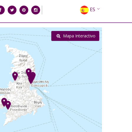
ES
EN
EL
Mapa Interactivo
FR
DE
IT
RU
CN