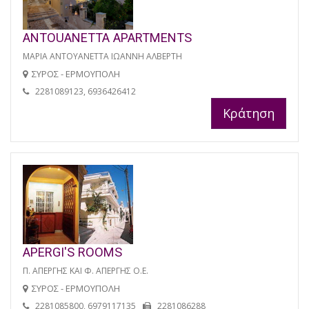
ANTOUANETTA APARTMENTS
ΜΑΡΙΑ ΑΝΤΟΥΑΝΕΤΤΑ ΙΩΑΝΝΗ ΑΛΒΕΡΤΗ
ΣΥΡΟΣ - ΕΡΜΟΥΠΟΛΗ
2281089123, 6936426412
Κράτηση
APERGI'S ROOMS
Π. ΑΠΕΡΓΗΣ ΚΑΙ Φ. ΑΠΕΡΓΗΣ Ο.Ε.
ΣΥΡΟΣ - ΕΡΜΟΥΠΟΛΗ
2281085800, 6979117135
2281086288