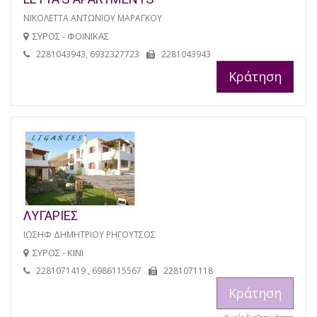
ΝΙΚΟΛΕΤΤΑ ΑΝΤΩΝΙΟΥ ΜΑΡΑΓΚΟΥ
ΣΥΡΟΣ - ΦΟΙΝΙΚΑΣ
2281043943, 6932327723
2281043943
Κράτηση
ΛΥΓΑΡΙΕΣ
ΙΩΣΗΦ ΔΗΜΗΤΡΙΟΥ ΡΗΓΟΥΤΣΟΣ
ΣΥΡΟΣ - ΚΙΝΙ
2281071419 , 6986115567
2281071118
Κράτηση