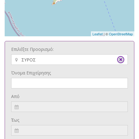
Leaflet
| ©
OpenStreetMap
Επιλέξτε Προορισμό:
Όνομα Επιχείρησης
Από
Έως