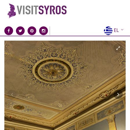
EL
EN
FR
DE
IT
ES
RU
CN