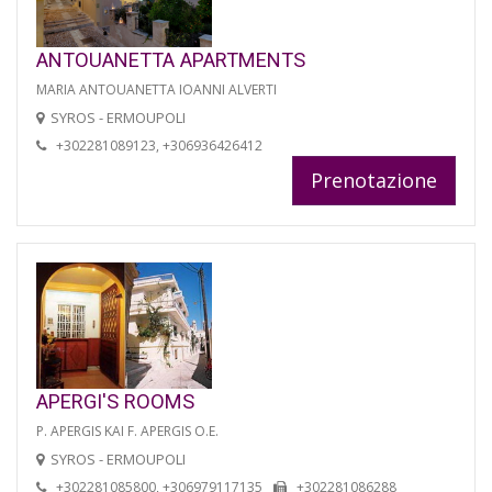
ANTOUANETTA APARTMENTS
MARIA ANTOUANETTA IOANNI ALVERTI
SYROS - ERMOUPOLI
+302281089123, +306936426412
Prenotazione
APERGI'S ROOMS
P. APERGIS KAI F. APERGIS O.E.
SYROS - ERMOUPOLI
+302281085800, +306979117135
+302281086288