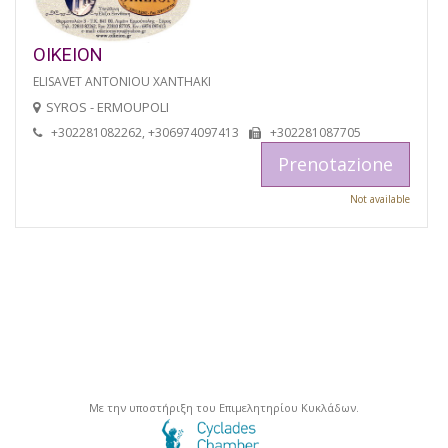
OIKEION
ELISAVET ANTONIOU XANTHAKI
SYROS - ERMOUPOLI
+302281082262, +306974097413
+302281087705
Prenotazione
Not available
Με την υποστήριξη του Επιμελητηρίου Κυκλάδων.