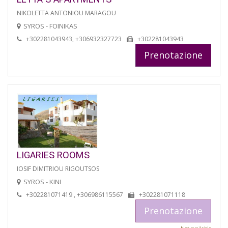
NIKOLETTA ANTONIOU MARAGOU
SYROS - FOINIKAS
+302281043943, +306932327723
+302281043943
Prenotazione
LIGARIES ROOMS
IOSIF DIMITRIOU RIGOUTSOS
SYROS - KINI
+302281071419 , +306986115567
+302281071118
Prenotazione