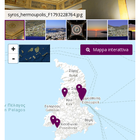
syros_hermoupolis_F1793228764.jpg
+
Mappa interattiva
-