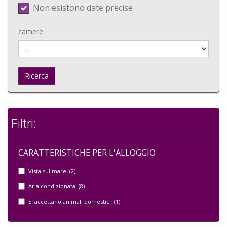
Non esistono date precise
camere
Ricerca
Filtri:
CARATTERISTICHE PER L'ALLOGGIO
Vista sul mare (2)
Aria condizionata (8)
Si accettano animali domestici (1)