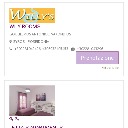
WILY ROOMS
GOULIELMOS ANTONIOU VAKONDIOS
SYROS - POSEIDONIA
+302281042426, +306932105453
+302281043296
Prenotazione
Not available
LETTA S APARTMENTS