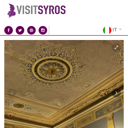
IT
EN
EL
FR
DE
ES
RU
CN