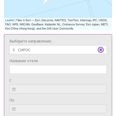
Leaflet
| Tiles © Esri — Esri, DeLorme, NAVTEQ, TomTom, Intermap, iPC, USGS,
FAO, NPS, NRCAN, GeoBase, Kadaster NL, Ordnance Survey, Esri Japan, METI,
Esri China (Hong Kong), and the GIS User Community
Выберите направление:
Название отеля
С
По