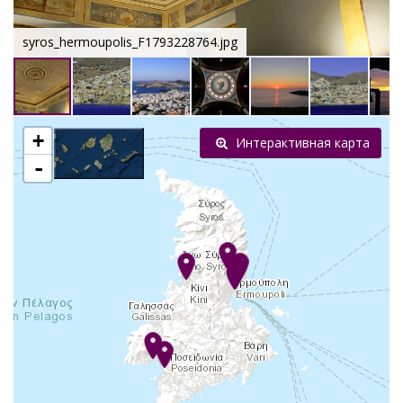
syros_hermoupolis_F1793228764.jpg
+
Интерактивная карта
-