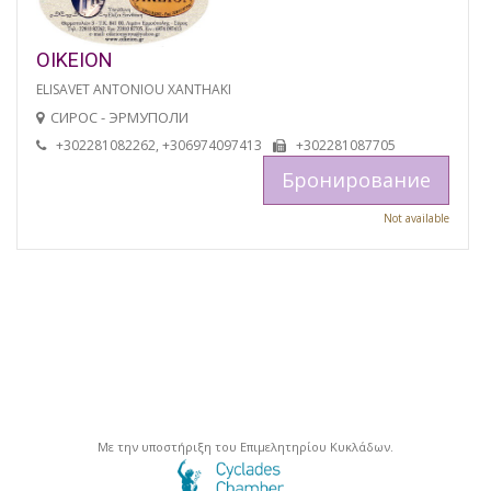
OIKEION
ELISAVET ANTONIOU XANTHAKI
СИРОС - ЭРМУПОЛИ
+302281082262, +306974097413
+302281087705
Бронирование
Not available
Με την υποστήριξη του Επιμελητηρίου Κυκλάδων.