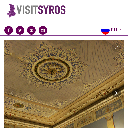
RU
EN
EL
FR
DE
IT
ES
CN