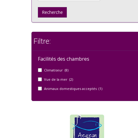
Recherche
Filtre:
Facilités des chambres
Climatiseur (8)
Vue de la mer (2)
Animaux domestiques acceptés (1)