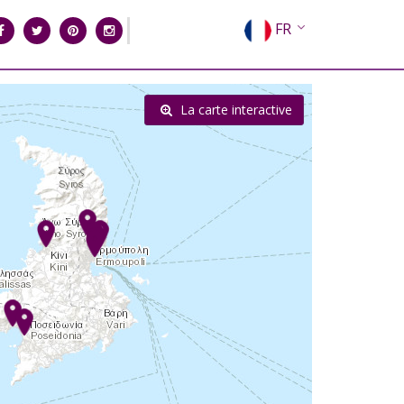
FR
EN
EL
La carte interactive
DE
IT
ES
RU
CN