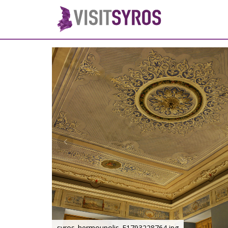
syros_hermoupolis_F1793228764.jpg