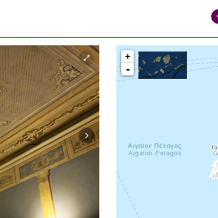
+
-
syros_vaporia_F268133321.jpg