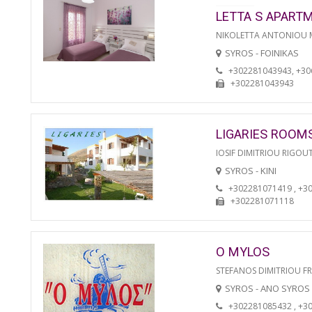
LETTA S APART
NIKOLETTA ANTONIOU
SYROS - FOINIKAS
+302281043943, +3
+302281043943
LIGARIES ROOM
IOSIF DIMITRIOU RIGOU
SYROS - KINI
+302281071419 , +3
+302281071118
O MYLOS
STEFANOS DIMITRIOU F
SYROS - ANO SYROS
+302281085432 , +3