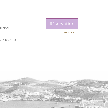
Réservation
NTHAKI
Not available
6974097413