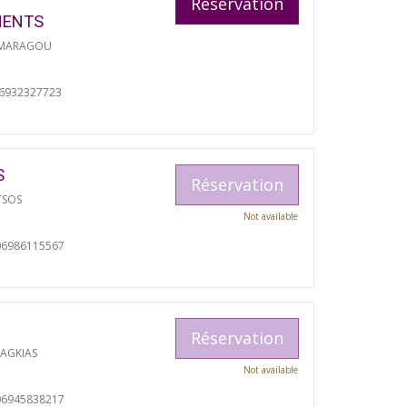
Réservation
MENTS
 MARAGOU
06932327723
S
Réservation
TSOS
Not available
06986115567
Réservation
RAGKIAS
Not available
06945838217