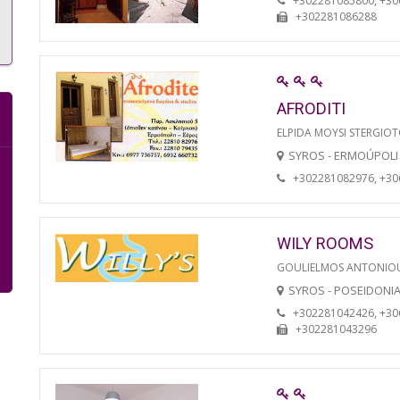
+302281085800, +3
+302281086288
AFRODITI
ELPIDA MOYSI STERGIO
SYROS - ERMOÚPOLI
+302281082976, +3
WILY ROOMS
GOULIELMOS ANTONIO
SYROS - POSEIDONI
+302281042426, +3
+302281043296