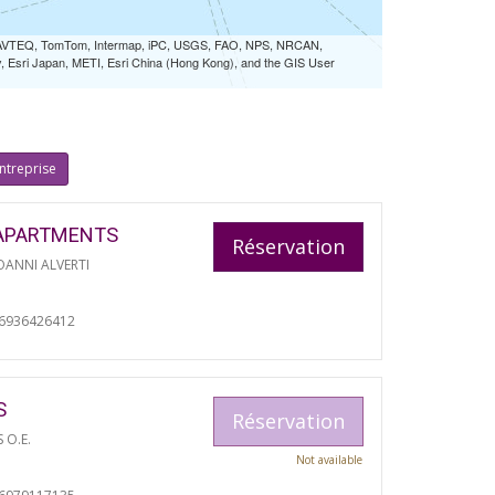
 NAVTEQ, TomTom, Intermap, iPC, USGS, FAO, NPS, NRCAN,
Esri Japan, METI, Esri China (Hong Kong), and the GIS User
ntreprise
APARTMENTS
Réservation
ANNI ALVERTI
06936426412
S
Réservation
S O.E.
Not available