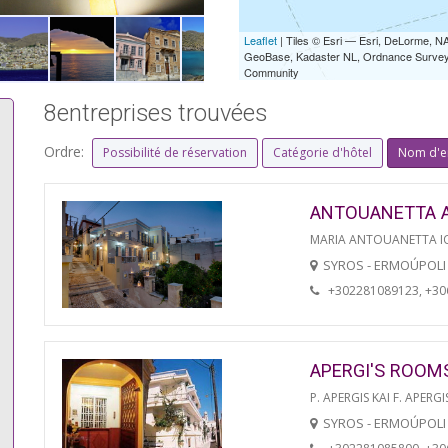
Leaflet
| Tiles © Esri — Esri, DeLorme,
GeoBase, Kadaster NL, Ordnance Survey, 
Community
8entreprises trouvées
Ordre:
Possibilité de réservation
Catégorie d'hôtel
Nom d'e
ANTOUANETTA 
MARIA ANTOUANETTA IO
SYROS - ERMOÚPOLI
+302281089123, +3
APERGI'S ROOM
P. APERGIS KAI F. APERGI
SYROS - ERMOÚPOLI