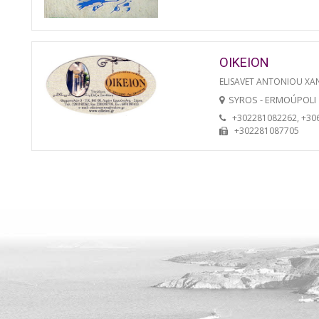
OIKEION
ELISAVET ANTONIOU XA
SYROS - ERMOÚPOLI
+302281082262, +30
+302281087705