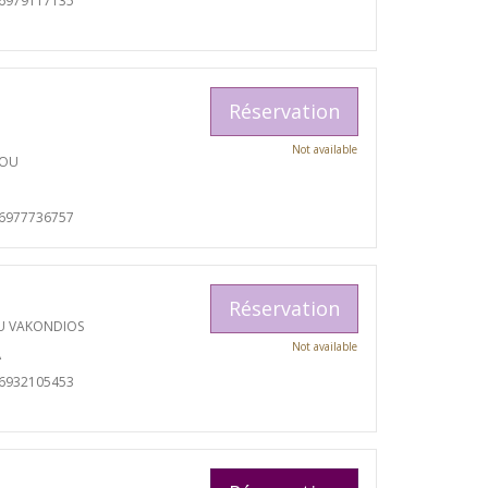
06979117135
Réservation
Not available
TOU
06977736757
Réservation
U VAKONDIOS
Not available
A
06932105453