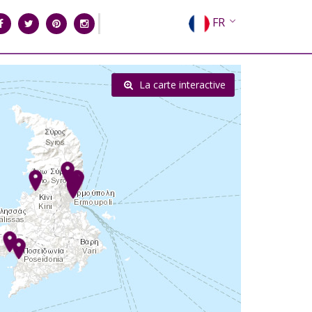
FR
EN
EL
La carte interactive
DE
IT
ES
RU
CN