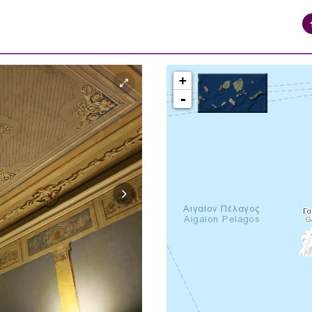
+
-
syros_vaporia_F268133321.jpg