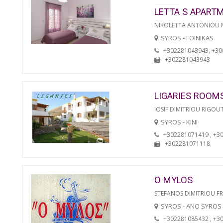
LETTA S APART
NIKOLETTA ANTONIOU
SYROS - FOINIKAS
+302281043943, +3
+302281043943
LIGARIES ROOM
IOSIF DIMITRIOU RIGOU
SYROS - KINI
+302281071419 , +3
+302281071118
O MYLOS
STEFANOS DIMITRIOU F
SYROS - ANO SYROS
+302281085432 , +3