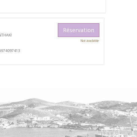
Réservation
NTHAKI
Not available
6974097413