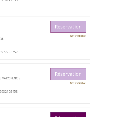
06979117135
Réservation
Not available
TOU
06977736757
Réservation
U VAKONDIOS
Not available
A
06932105453