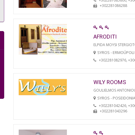
+302281085800, +3
+302281086288
AFRODITI
ELPIDA MOYSI STERGIO
SYROS - ERMOÚPOLI
+302281082976, +3
WILY ROOMS
GOULIELMOS ANTONIO
SYROS - POSEIDONI
+302281042426, +3
+302281043296