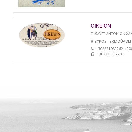
OIKEION
ELISAVET ANTONIOU XA
SYROS - ERMOÚPOLI
+302281082262, +30
+302281087705