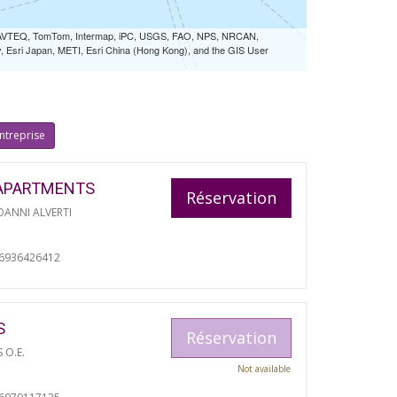
 NAVTEQ, TomTom, Intermap, iPC, USGS, FAO, NPS, NRCAN,
Esri Japan, METI, Esri China (Hong Kong), and the GIS User
ntreprise
APARTMENTS
Réservation
ANNI ALVERTI
06936426412
S
Réservation
S O.E.
Not available