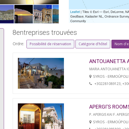
Leaflet
| Tiles © Esri — Esri, DeLorme,
GeoBase, Kadaster NL, Ordnance Survey, 
Community
8entreprises trouvées
Ordre:
Possibilité de réservation
Catégorie d'hôtel
Nom d'e
ANTOUANETTA 
MARIA ANTOUANETTA IO
SYROS - ERMOÚPOLI
+302281089123, +3
APERGI'S ROOM
P. APERGIS KAI F. APERGI
SYROS - ERMOÚPOLI