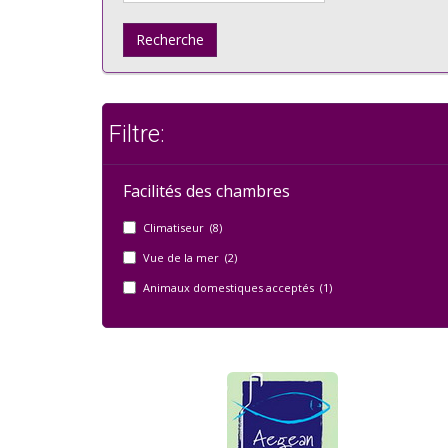
Recherche
Filtre:
Facilités des chambres
Climatiseur (8)
Vue de la mer (2)
Animaux domestiques acceptés (1)