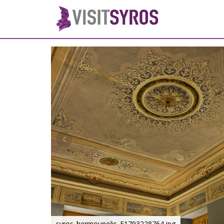
syros_hermoupolis_F1793228764.jpg