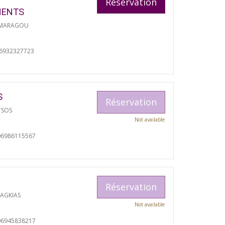
Réservation
MENTS
 MARAGOU
06932327723
S
Réservation
TSOS
Not available
06986115567
Réservation
RAGKIAS
Not available
06945838217