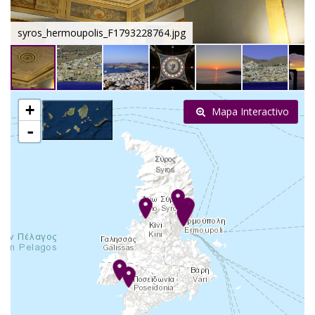
syros_hermoupolis_F1793228764.jpg
+
Mapa Interactivo
-