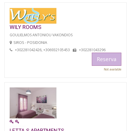
WILY ROOMS
GOULIELMOS ANTONIOU VAKONDIOS
SIROS - POSIDONIA
+302281042426, +306932105453
+302281043296
Reserva
Not available
LETTA S APARTMENTS