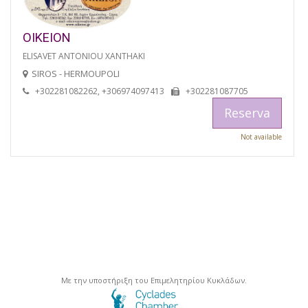
OIKEION
ELISAVET ANTONIOU XANTHAKI
SIROS - HERMOUPOLI
+302281082262, +306974097413
+302281087705
Reserva
Not available
Με την υποστήριξη του Επιμελητηρίου Κυκλάδων.