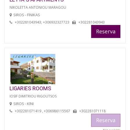
NIKOLETTA ANTONIOU MARAGOU
SIROS - FINIKAS
+302281043943, +306932327723
+302281043943
Reserva
LIGARIES ROOMS
IOSIF DIMITRIOU RIGOUTSOS
SIROS - KINI
+302281071419 , +306986115567
+302281071118
Reserva