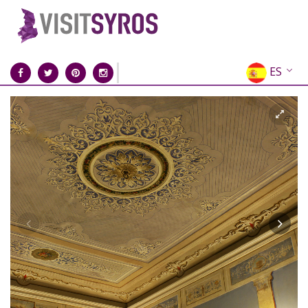
ES
EN
EL
FR
DE
IT
RU
CN