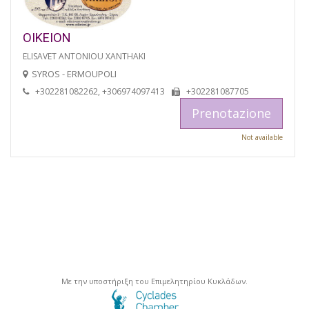
OIKEION
ELISAVET ANTONIOU XANTHAKI
SYROS - ERMOUPOLI
+302281082262, +306974097413
+302281087705
Prenotazione
Not available
Με την υποστήριξη του Επιμελητηρίου Κυκλάδων.