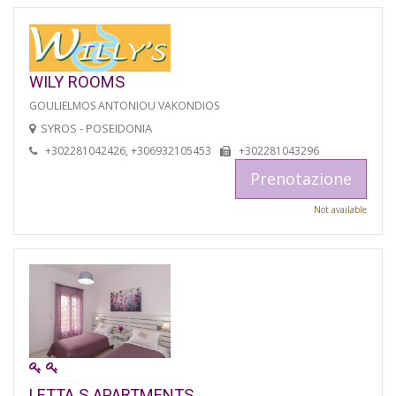
WILY ROOMS
GOULIELMOS ANTONIOU VAKONDIOS
SYROS - POSEIDONIA
+302281042426, +306932105453
+302281043296
Prenotazione
Not available
LETTA S APARTMENTS