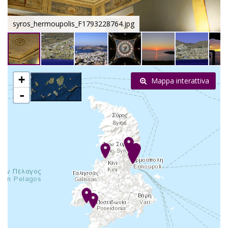
syros_hermoupolis_F1793228764.jpg
+
Mappa interattiva
-