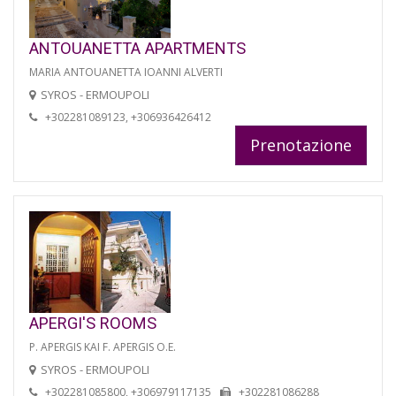
ANTOUANETTA APARTMENTS
MARIA ANTOUANETTA IOANNI ALVERTI
SYROS - ERMOUPOLI
+302281089123, +306936426412
Prenotazione
APERGI'S ROOMS
P. APERGIS KAI F. APERGIS O.E.
SYROS - ERMOUPOLI
+302281085800, +306979117135
+302281086288