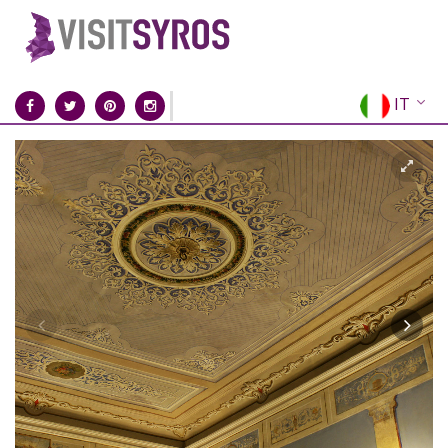
IT
EN
EL
FR
DE
ES
RU
CN