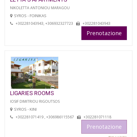
NIKOLETTA ANTONIOU MARAGOU
SYROS - FOINIKAS
+302281043943, +306932327723
+302281043943
Prenotazione
LIGARIES ROOMS
IOSIF DIMITRIOU RIGOUTSOS
SYROS - KINI
+302281071419 , +306986115567
+302281071118
Prenotazione