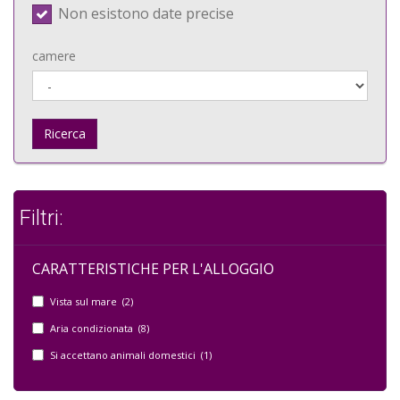
Non esistono date precise
camere
Ricerca
Filtri:
CARATTERISTICHE PER L'ALLOGGIO
Vista sul mare (2)
Aria condizionata (8)
Si accettano animali domestici (1)