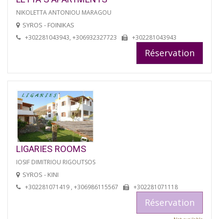
NIKOLETTA ANTONIOU MARAGOU
SYROS - FOINIKAS
+302281043943, +306932327723
+302281043943
Réservation
LIGARIES ROOMS
IOSIF DIMITRIOU RIGOUTSOS
SYROS - KINI
+302281071419 , +306986115567
+302281071118
Réservation