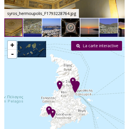
syros_hermoupolis_F1793228764.jpg
+
La carte interactive
-