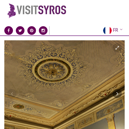
FR
EN
EL
DE
IT
ES
RU
CN