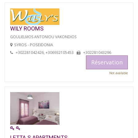
WILY ROOMS
GOULIELMOS ANTONIOU VAKONDIOS
SYROS - POSEIDONIA
+302281042426, +306932105453
+302281043296
Réservation
Not available
LETTA S APARTMENTS