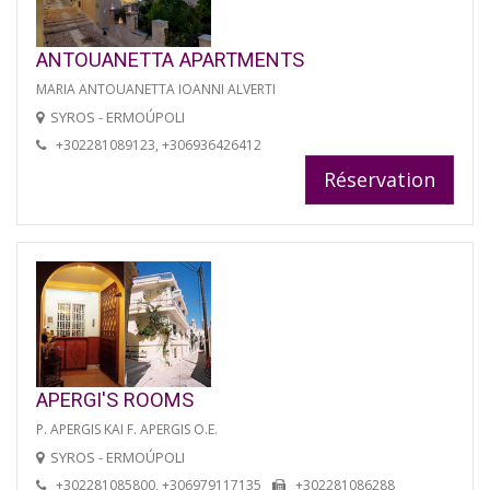
ANTOUANETTA APARTMENTS
MARIA ANTOUANETTA IOANNI ALVERTI
SYROS - ERMOÚPOLI
+302281089123, +306936426412
Réservation
APERGI'S ROOMS
P. APERGIS KAI F. APERGIS O.E.
SYROS - ERMOÚPOLI
+302281085800, +306979117135
+302281086288