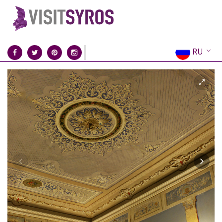
RU
EN
EL
FR
DE
IT
ES
CN