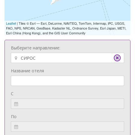
Leaflet
| Tiles © Esri — Esri, DeLorme, NAVTEQ, TomTom, Intermap, iPC, USGS,
FAO, NPS, NRCAN, GeoBase, Kadaster NL, Ordnance Survey, Esri Japan, METI,
Esri China (Hong Kong), and the GIS User Community
Выберите направление:
Название отеля
С
По