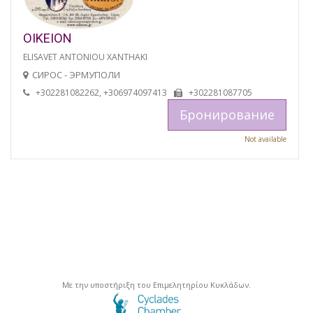
OIKEION
ELISAVET ANTONIOU XANTHAKI
СИРОС - ЭРМУПОЛИ
+302281082262, +306974097413
+302281087705
Бронирование
Not available
Με την υποστήριξη του Επιμελητηρίου Κυκλάδων.