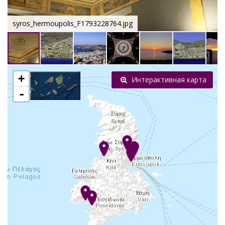
syros_hermoupolis_F1793228764.jpg
+
Интерактивная карта
-