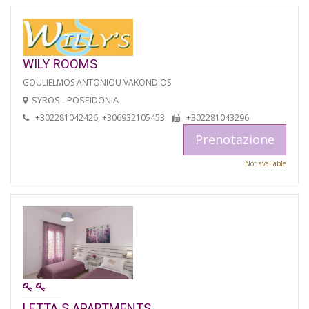
WILY ROOMS
GOULIELMOS ANTONIOU VAKONDIOS
SYROS - POSEIDONIA
+302281042426, +306932105453
+302281043296
Prenotazione
Not available
LETTA S APARTMENTS