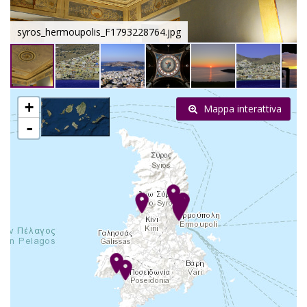
syros_hermoupolis_F1793228764.jpg
+
Mappa interattiva
-