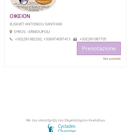
OIKEION
ELISAVET ANTONIOU XANTHAKI
SYROS - ERMOUPOLI
+302281082262, +306974097413
+302281087705
Prenotazione
Not available
Με την υποστήριξη του Επιμελητηρίου Κυκλάδων.