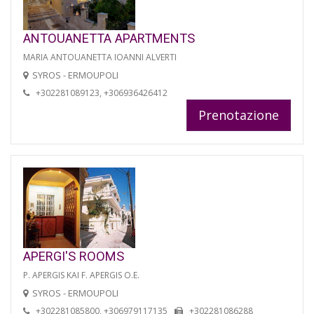
ANTOUANETTA APARTMENTS
MARIA ANTOUANETTA IOANNI ALVERTI
SYROS - ERMOUPOLI
+302281089123, +306936426412
Prenotazione
APERGI'S ROOMS
P. APERGIS KAI F. APERGIS O.E.
SYROS - ERMOUPOLI
+302281085800, +306979117135
+302281086288