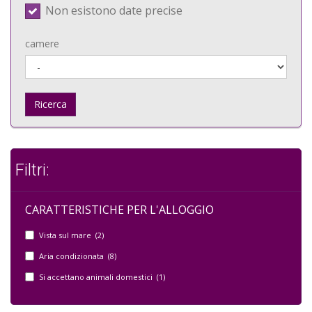
Non esistono date precise
camere
Ricerca
Filtri:
CARATTERISTICHE PER L'ALLOGGIO
Vista sul mare (2)
Aria condizionata (8)
Si accettano animali domestici (1)