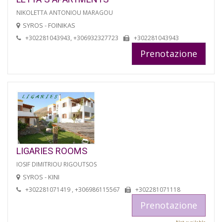
NIKOLETTA ANTONIOU MARAGOU
SYROS - FOINIKAS
+302281043943, +306932327723
+302281043943
Prenotazione
LIGARIES ROOMS
IOSIF DIMITRIOU RIGOUTSOS
SYROS - KINI
+302281071419 , +306986115567
+302281071118
Prenotazione