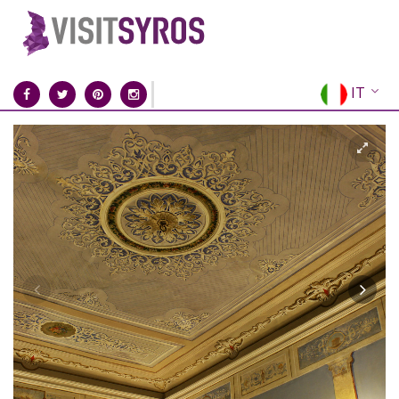
IT
EN
EL
FR
DE
ES
RU
CN