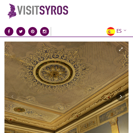
ES
EN
EL
FR
DE
IT
RU
CN