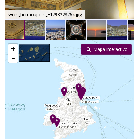
syros_hermoupolis_F1793228764.jpg
+
Mapa Interactivo
-