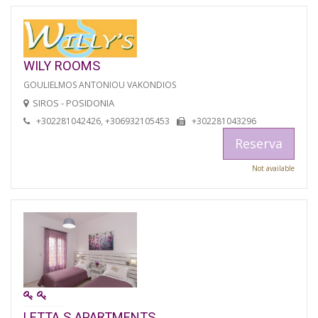
WILY ROOMS
GOULIELMOS ANTONIOU VAKONDIOS
SIROS - POSIDONIA
+302281042426, +306932105453
+302281043296
Reserva
Not available
LETTA S APARTMENTS