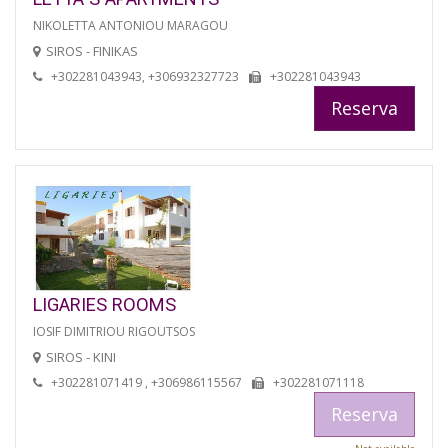
NIKOLETTA ANTONIOU MARAGOU
SIROS - FINIKAS
+302281043943, +306932327723
+302281043943
Reserva
LIGARIES ROOMS
IOSIF DIMITRIOU RIGOUTSOS
SIROS - KINI
+302281071419 , +306986115567
+302281071118
Reserva