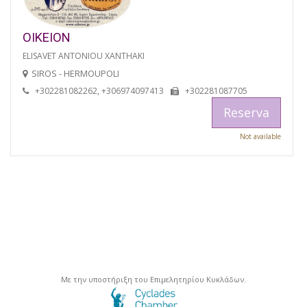
OIKEION
ELISAVET ANTONIOU XANTHAKI
SIROS - HERMOUPOLI
+302281082262, +306974097413
+302281087705
Reserva
Not available
Με την υποστήριξη του Επιμελητηρίου Κυκλάδων.