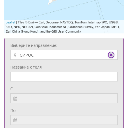
Leaflet
| Tiles © Esri — Esri, DeLorme, NAVTEQ, TomTom, Intermap, iPC, USGS,
FAO, NPS, NRCAN, GeoBase, Kadaster NL, Ordnance Survey, Esri Japan, METI,
Esri China (Hong Kong), and the GIS User Community
Выберите направление:
Название отеля
С
По