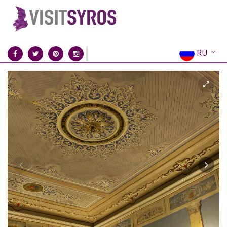
RU
EN
EL
FR
DE
IT
ES
CN