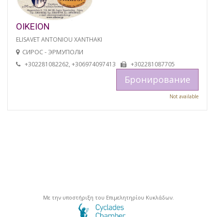
OIKEION
ELISAVET ANTONIOU XANTHAKI
СИРОС - ЭРМУПОЛИ
+302281082262, +306974097413
+302281087705
Бронирование
Not available
Με την υποστήριξη του Επιμελητηρίου Κυκλάδων.