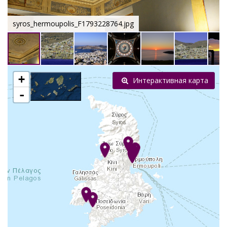
syros_hermoupolis_F1793228764.jpg
+
Интерактивная карта
-