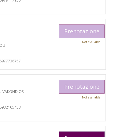
06979117135
Prenotazione
Not available
TOU
06977736757
Prenotazione
U VAKONDIOS
Not available
A
06932105453