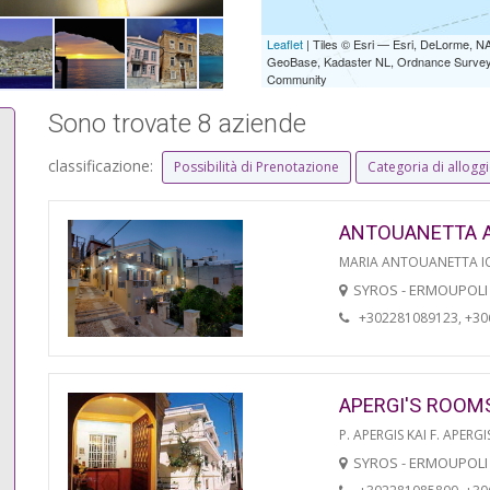
Leaflet
| Tiles © Esri — Esri, DeLorme,
GeoBase, Kadaster NL, Ordnance Survey, 
Community
Sono trovate 8 aziende
classificazione:
Possibilità di Prenotazione
Categoria di allogg
ANTOUANETTA 
MARIA ANTOUANETTA IO
SYROS - ERMOUPOLI
+302281089123, +3
APERGI'S ROOM
P. APERGIS KAI F. APERGI
SYROS - ERMOUPOLI