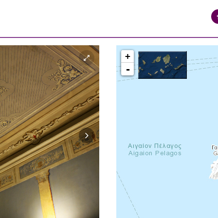
+
-
syros_vaporia_F268133321.jpg