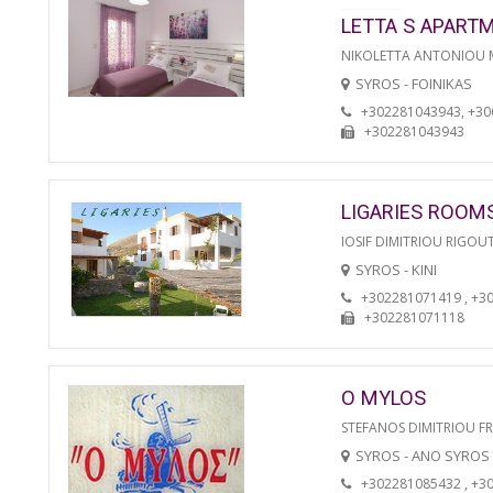
LETTA S APART
NIKOLETTA ANTONIOU
SYROS - FOINIKAS
+302281043943, +3
+302281043943
LIGARIES ROOM
IOSIF DIMITRIOU RIGOU
SYROS - KINI
+302281071419 , +3
+302281071118
O MYLOS
STEFANOS DIMITRIOU F
SYROS - ANO SYROS
+302281085432 , +3