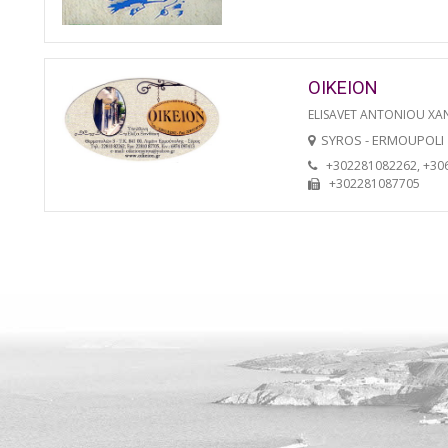
OIKEION
ELISAVET ANTONIOU XA
SYROS - ERMOUPOLI
+302281082262, +30
+302281087705