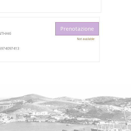
Prenotazione
NTHAKI
Not available
6974097413