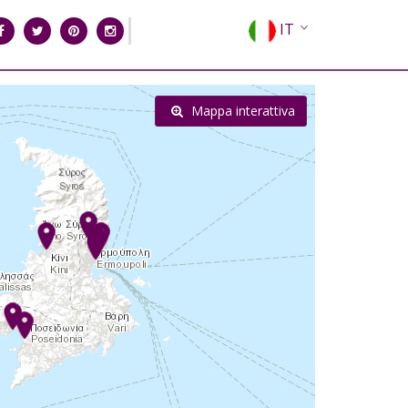
IT
EN
EL
Mappa interattiva
FR
DE
ES
RU
CN