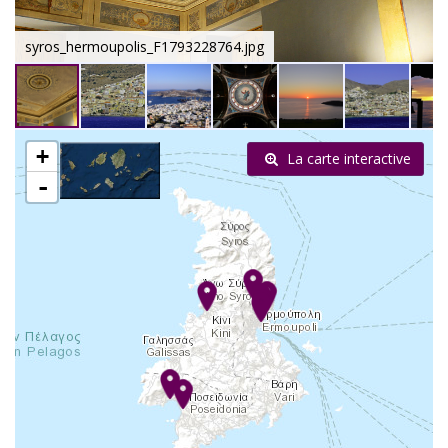
syros_hermoupolis_F1793228764.jpg
+
La carte interactive
-