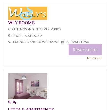
WILY ROOMS
GOULIELMOS ANTONIOU VAKONDIOS
SYROS - POSEIDONIA
+302281042426, +306932105453
+302281043296
Réservation
Not available
LETTA S APARTMENTS