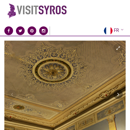
FR
EN
EL
DE
IT
ES
RU
CN