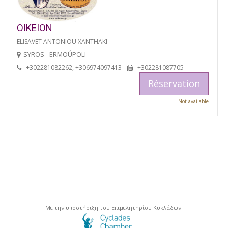
OIKEION
ELISAVET ANTONIOU XANTHAKI
SYROS - ERMOÚPOLI
+302281082262, +306974097413
+302281087705
Réservation
Not available
Με την υποστήριξη του Επιμελητηρίου Κυκλάδων.