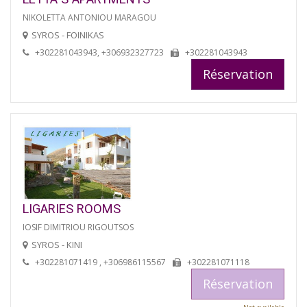
NIKOLETTA ANTONIOU MARAGOU
SYROS - FOINIKAS
+302281043943, +306932327723
+302281043943
Réservation
LIGARIES ROOMS
IOSIF DIMITRIOU RIGOUTSOS
SYROS - KINI
+302281071419 , +306986115567
+302281071118
Réservation