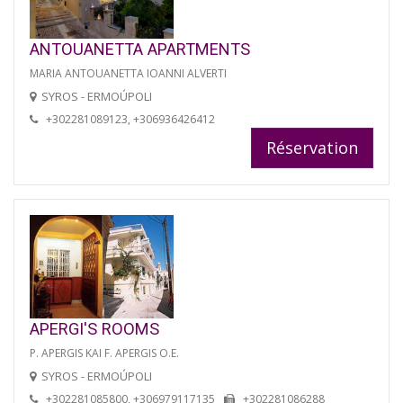
ANTOUANETTA APARTMENTS
MARIA ANTOUANETTA IOANNI ALVERTI
SYROS - ERMOÚPOLI
+302281089123, +306936426412
Réservation
APERGI'S ROOMS
P. APERGIS KAI F. APERGIS O.E.
SYROS - ERMOÚPOLI
+302281085800, +306979117135
+302281086288