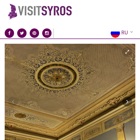
RU
EN
EL
FR
DE
IT
ES
CN