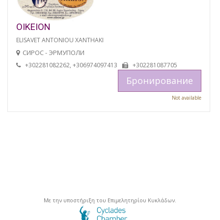
OIKEION
ELISAVET ANTONIOU XANTHAKI
СИРОС - ЭРМУПОЛИ
+302281082262, +306974097413
+302281087705
Бронирование
Not available
Με την υποστήριξη του Επιμελητηρίου Κυκλάδων.