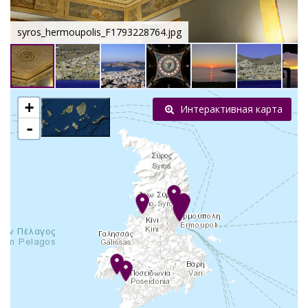
syros_hermoupolis_F1793228764.jpg
+
Интерактивная карта
-