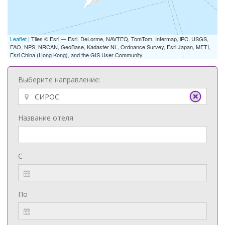
Leaflet
| Tiles © Esri — Esri, DeLorme, NAVTEQ, TomTom, Intermap, iPC, USGS,
FAO, NPS, NRCAN, GeoBase, Kadaster NL, Ordnance Survey, Esri Japan, METI,
Esri China (Hong Kong), and the GIS User Community
Выберите направление:
Название отеля
С
По