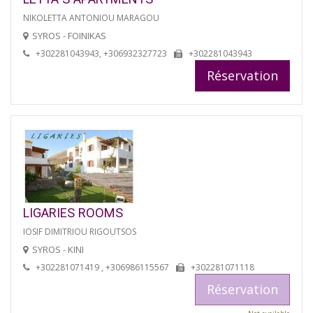
NIKOLETTA ANTONIOU MARAGOU
SYROS - FOINIKAS
+302281043943, +306932327723
+302281043943
Réservation
LIGARIES ROOMS
IOSIF DIMITRIOU RIGOUTSOS
SYROS - KINI
+302281071419 , +306986115567
+302281071118
Réservation