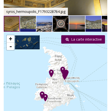
syros_hermoupolis_F1793228764.jpg
+
La carte interactive
-