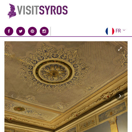
FR
EN
EL
DE
IT
ES
RU
CN