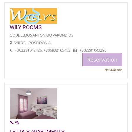
WILY ROOMS
GOULIELMOS ANTONIOU VAKONDIOS
SYROS - POSEIDONIA
+302281042426, +306932105453
+302281043296
Réservation
Not available
LETTA S APARTMENTS