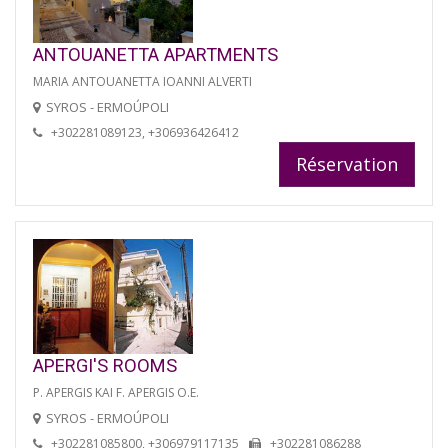
ANTOUANETTA APARTMENTS
MARIA ANTOUANETTA IOANNI ALVERTI
SYROS - ERMOÚPOLI
+302281089123, +306936426412
Réservation
APERGI'S ROOMS
P. APERGIS KAI F. APERGIS O.E.
SYROS - ERMOÚPOLI
+302281085800, +306979117135
+302281086288