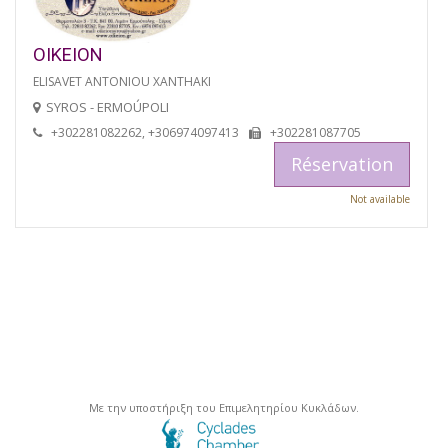
OIKEION
ELISAVET ANTONIOU XANTHAKI
SYROS - ERMOÚPOLI
+302281082262, +306974097413
+302281087705
Réservation
Not available
Με την υποστήριξη του Επιμελητηρίου Κυκλάδων.