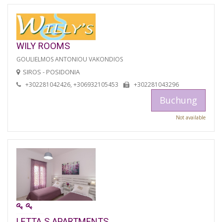
WILY ROOMS
GOULIELMOS ANTONIOU VAKONDIOS
SIROS - POSIDONIA
+302281042426, +306932105453
+302281043296
Buchung
Not available
LETTA S APARTMENTS