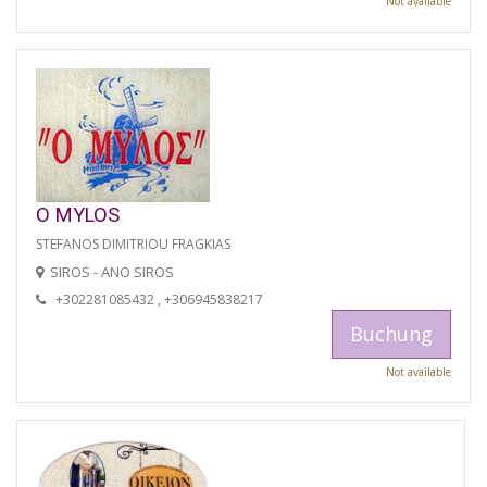
Not available
O MYLOS
STEFANOS DIMITRIOU FRAGKIAS
SIROS - ANO SIROS
+302281085432 , +306945838217
Buchung
Not available