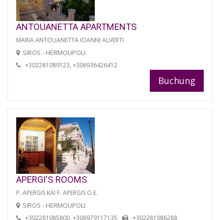
ANTOUANETTA APARTMENTS
MARIA ANTOUANETTA IOANNI ALVERTI
SIROS - HERMOUPOLI
+302281089123, +306936426412
Buchung
APERGI'S ROOMS
P. APERGIS KAI F. APERGIS O.E.
SIROS - HERMOUPOLI
+302281085800, +306979117135
+302281086288