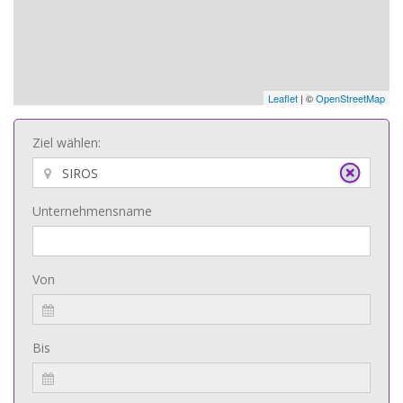
Leaflet
| ©
OpenStreetMap
Ziel wählen:
Unternehmensname
Von
Bis