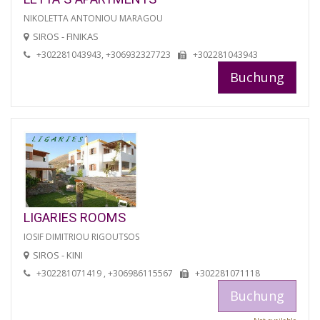
NIKOLETTA ANTONIOU MARAGOU
SIROS - FINIKAS
+302281043943, +306932327723
+302281043943
Buchung
LIGARIES ROOMS
IOSIF DIMITRIOU RIGOUTSOS
SIROS - KINI
+302281071419 , +306986115567
+302281071118
Buchung