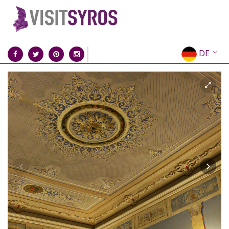
DE
EN
EL
FR
IT
ES
RU
CN