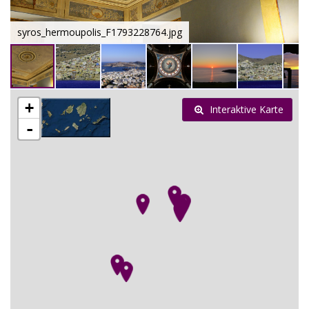
syros_hermoupolis_F1793228764.jpg
+
Interaktive Karte
-