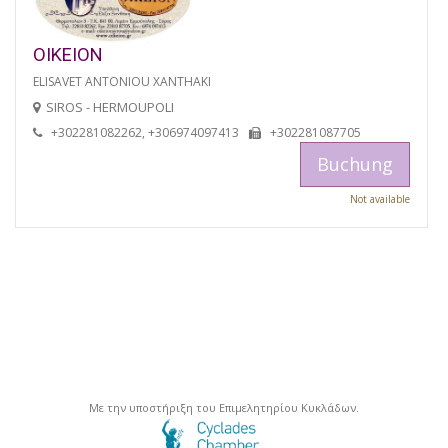
OIKEION
ELISAVET ANTONIOU XANTHAKI
SIROS - HERMOUPOLI
+302281082262, +306974097413
+302281087705
Buchung
Not available
Με την υποστήριξη του Επιμελητηρίου Κυκλάδων.