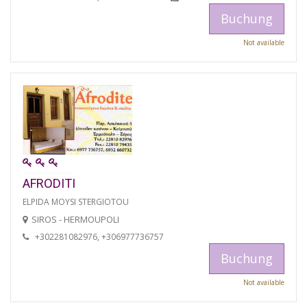
Buchung
Not available
AFRODITI
ELPIDA MOYSI STERGIOTOU
SIROS - HERMOUPOLI
+302281082976, +306977736757
Buchung
Not available