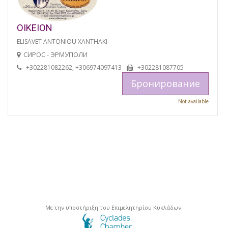
OIKEION
ELISAVET ANTONIOU XANTHAKI
СИРОС - ЭРМУПОЛИ
+302281082262, +306974097413
+302281087705
Бронирование
Not available
Με την υποστήριξη του Επιμελητηρίου Κυκλάδων.