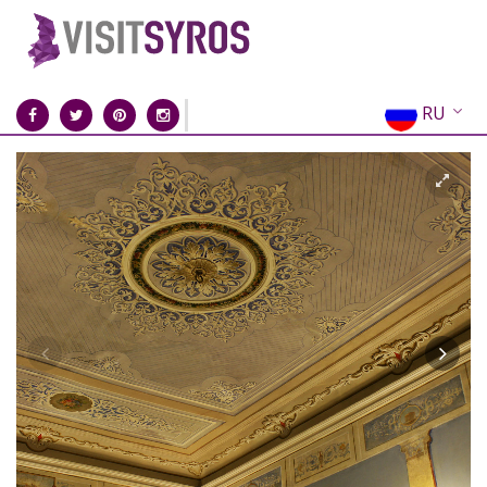
RU
EN
EL
FR
DE
IT
ES
CN