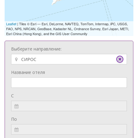
Leaflet
| Tiles © Esri — Esri, DeLorme, NAVTEQ, TomTom, Intermap, iPC, USGS,
FAO, NPS, NRCAN, GeoBase, Kadaster NL, Ordnance Survey, Esri Japan, METI,
Esri China (Hong Kong), and the GIS User Community
Выберите направление:
Название отеля
С
По