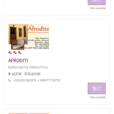
Not available
AFRODITI
ELPIDA MOYSI STERGIOTOU
锡罗斯 - 荷莫波利斯
+302281082976, +306977736757
预订
Not available