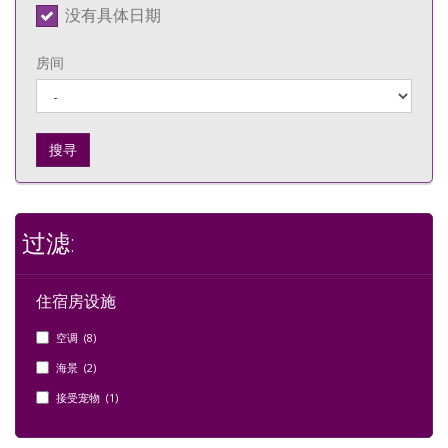
没有具体日期
房间
搜寻
过滤:
住宿房设施
空调 (8)
海景 (2)
接受宠物 (1)