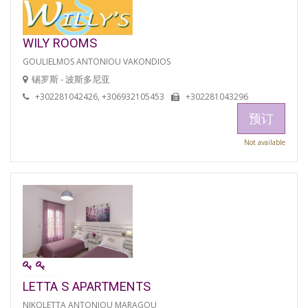
WILY ROOMS
GOULIELMOS ANTONIOU VAKONDIOS
锡罗斯 - 波斯多尼亚
+302281042426, +306932105453
+302281043296
预订
Not available
LETTA S APARTMENTS
NIKOLETTA ANTONIOU MARAGOU