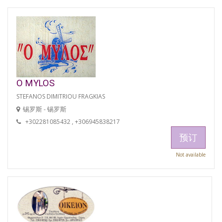
O MYLOS
STEFANOS DIMITRIOU FRAGKIAS
锡罗斯 - 锡罗斯
+302281085432 , +306945838217
预订
Not available