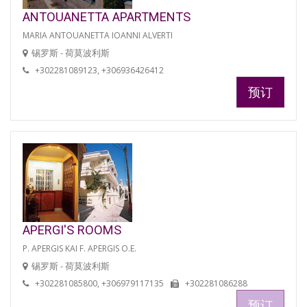
ANTOUANETTA APARTMENTS
MARIA ANTOUANETTA IOANNI ALVERTI
锡罗斯 - 荷莫波利斯
+302281089123, +306936426412
预订
APERGI'S ROOMS
P. APERGIS KAI F. APERGIS O.E.
锡罗斯 - 荷莫波利斯
+302281085800, +306979117135
+302281086288
预订