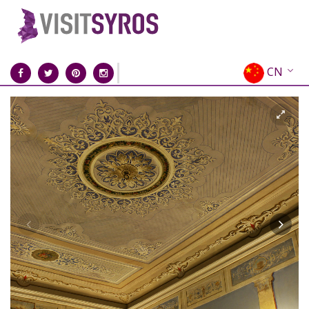
CN
EN
EL
FR
DE
IT
ES
RU