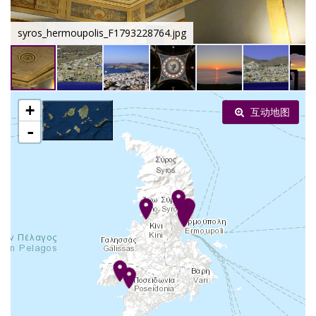
syros_hermoupolis_F1793228764.jpg
+
互动地图
-