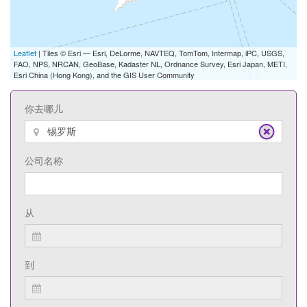
Leaflet
| Tiles © Esri — Esri, DeLorme, NAVTEQ, TomTom, Intermap, iPC, USGS,
FAO, NPS, NRCAN, GeoBase, Kadaster NL, Ordnance Survey, Esri Japan, METI,
Esri China (Hong Kong), and the GIS User Community
你去哪儿
公司名称
从
到