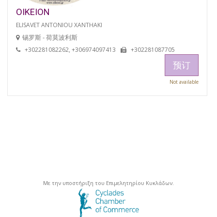
OIKEION
ELISAVET ANTONIOU XANTHAKI
锡罗斯 - 荷莫波利斯
+302281082262, +306974097413
+302281087705
预订
Not available
Με την υποστήριξη του Επιμελητηρίου Κυκλάδων.