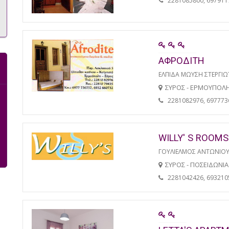
2281085800, 697911
ΑΦΡΟΔΙΤΗ
ΕΛΠΙΔΑ ΜΩΥΣΗ ΣΤΕΡΓΙ
ΣΥΡΟΣ - ΕΡΜΟΥΠΟΛ
2281082976, 697773
WILLY' S ROOMS
ΓΟΥΛΙΕΛΜΟΣ ΑΝΤΩΝΙΟ
ΣΥΡΟΣ - ΠΟΣΕΙΔΩΝΙΑ
2281042426, 693210