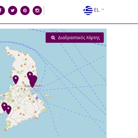
EL
EN
FR
Διαδραστικός Χάρτης
DE
IT
ES
RU
CN