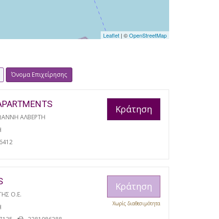
Leaflet
| ©
OpenStreetMap
Όνομα Επιχείρησης
APARTMENTS
Κράτηση
ΩΑΝΝΗ ΑΛΒΕΡΤΗ
Η
6412
S
Κράτηση
ΓΗΣ Ο.Ε.
Χωρίς διαθεσιμότητα
Η