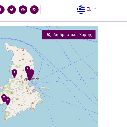
EL
EN
FR
Διαδραστικός Χάρτης
DE
IT
ES
RU
CN