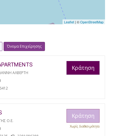
Leaflet
| ©
OpenStreetMap
Όνομα Επιχείρησης
APARTMENTS
Κράτηση
ΩΑΝΝΗ ΑΛΒΕΡΤΗ
Η
6412
S
Κράτηση
ΓΗΣ Ο.Ε.
Χωρίς διαθεσιμότητα
Η