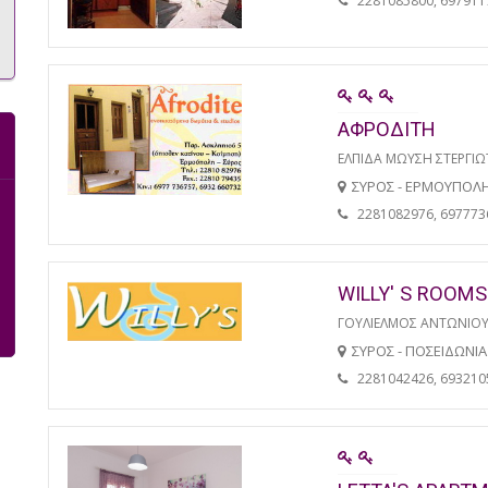
2281085800, 697911
ΑΦΡΟΔΙΤΗ
ΕΛΠΙΔΑ ΜΩΥΣΗ ΣΤΕΡΓΙ
ΣΥΡΟΣ - ΕΡΜΟΥΠΟΛ
2281082976, 697773
WILLY' S ROOMS
ΓΟΥΛΙΕΛΜΟΣ ΑΝΤΩΝΙΟ
ΣΥΡΟΣ - ΠΟΣΕΙΔΩΝΙΑ
2281042426, 693210