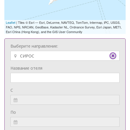
Leaflet
| Tiles © Esri — Esri, DeLorme, NAVTEQ, TomTom, Intermap, iPC, USGS,
FAO, NPS, NRCAN, GeoBase, Kadaster NL, Ordnance Survey, Esri Japan, METI,
Esri China (Hong Kong), and the GIS User Community
Выберите направление:
Название отеля
С
По