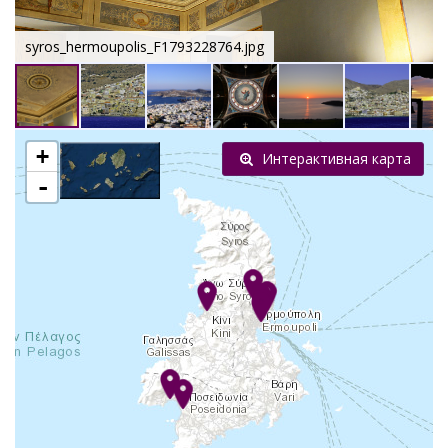
syros_hermoupolis_F1793228764.jpg
+
Интерактивная карта
-