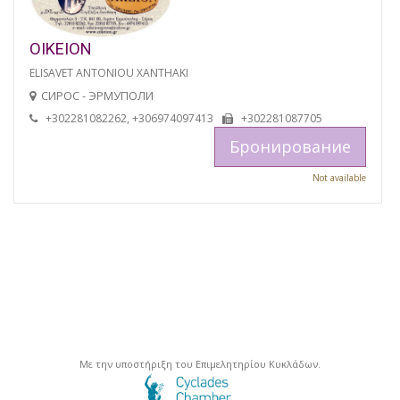
OIKEION
ELISAVET ANTONIOU XANTHAKI
СИРОС - ЭРМУПОЛИ
+302281082262, +306974097413
+302281087705
Бронирование
Not available
Με την υποστήριξη του Επιμελητηρίου Κυκλάδων.