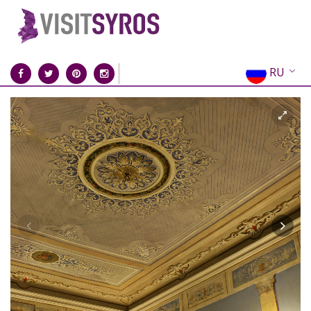
RU
EN
EL
FR
DE
IT
ES
CN