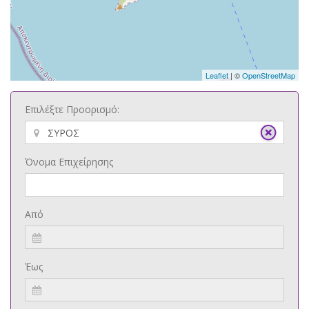
Leaflet
| ©
OpenStreetMap
Επιλέξτε Προορισμό:
Όνομα Επιχείρησης
Από
Έως