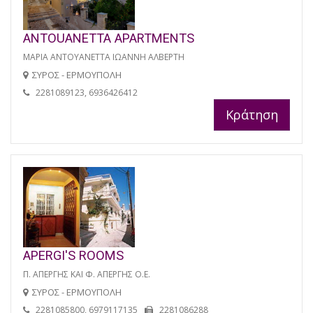
ANTOUANETTA APARTMENTS
ΜΑΡΙΑ ΑΝΤΟΥΑΝΕΤΤΑ ΙΩΑΝΝΗ ΑΛΒΕΡΤΗ
ΣΥΡΟΣ - ΕΡΜΟΥΠΟΛΗ
2281089123, 6936426412
Κράτηση
APERGI'S ROOMS
Π. ΑΠΕΡΓΗΣ ΚΑΙ Φ. ΑΠΕΡΓΗΣ Ο.Ε.
ΣΥΡΟΣ - ΕΡΜΟΥΠΟΛΗ
2281085800, 6979117135
2281086288