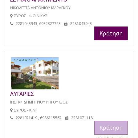
ΝΙΚΟΛΕΤΤΑ ΑΝΤΩΝΙΟΥ ΜΑΡΑΓΚΟΥ
ΣΥΡΟΣ - ΦΟΙΝΙΚΑΣ
2281043943, 6932327723
2281043943
Κράτηση
ΛΥΓΑΡΙΕΣ
ΙΩΣΗΦ ΔΗΜΗΤΡΙΟΥ ΡΗΓΟΥΤΣΟΣ
ΣΥΡΟΣ - ΚΙΝΙ
2281071419 , 6986115567
2281071118
Κράτηση