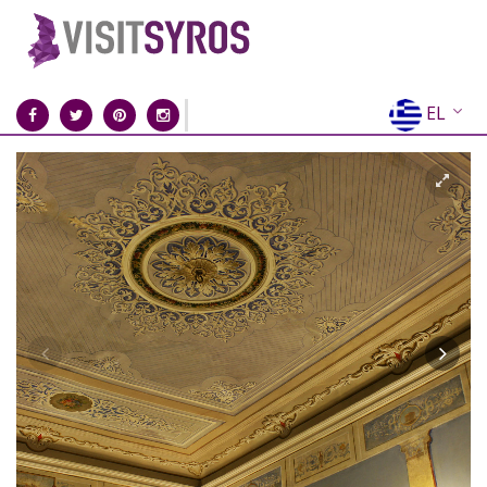
EL
EN
FR
DE
IT
ES
RU
CN