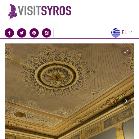
EL
EN
FR
DE
IT
ES
RU
CN