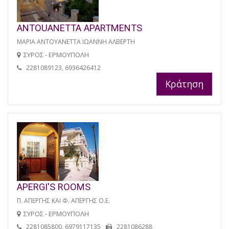
ANTOUANETTA APARTMENTS
ΜΑΡΙΑ ΑΝΤΟΥΑΝΕΤΤΑ ΙΩΑΝΝΗ ΑΛΒΕΡΤΗ
ΣΥΡΟΣ - ΕΡΜΟΥΠΟΛΗ
2281089123, 6936426412
Κράτηση
APERGI'S ROOMS
Π. ΑΠΕΡΓΗΣ ΚΑΙ Φ. ΑΠΕΡΓΗΣ Ο.Ε.
ΣΥΡΟΣ - ΕΡΜΟΥΠΟΛΗ
2281085800, 6979117135
2281086288