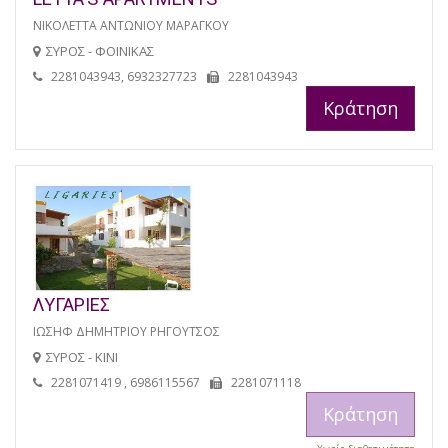
ΝΙΚΟΛΕΤΤΑ ΑΝΤΩΝΙΟΥ ΜΑΡΑΓΚΟΥ
ΣΥΡΟΣ - ΦΟΙΝΙΚΑΣ
2281043943, 6932327723
2281043943
Κράτηση
ΛΥΓΑΡΙΕΣ
ΙΩΣΗΦ ΔΗΜΗΤΡΙΟΥ ΡΗΓΟΥΤΣΟΣ
ΣΥΡΟΣ - ΚΙΝΙ
2281071419 , 6986115567
2281071118
Κράτηση