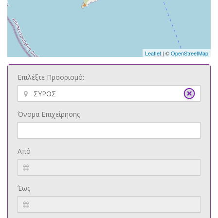
Leaflet
| ©
OpenStreetMap
Επιλέξτε Προορισμό:
Όνομα Επιχείρησης
Από
Έως