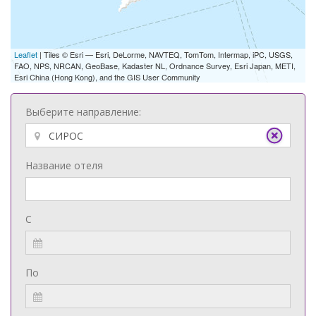
Leaflet
| Tiles © Esri — Esri, DeLorme, NAVTEQ, TomTom, Intermap, iPC, USGS,
FAO, NPS, NRCAN, GeoBase, Kadaster NL, Ordnance Survey, Esri Japan, METI,
Esri China (Hong Kong), and the GIS User Community
Выберите направление:
Название отеля
С
По