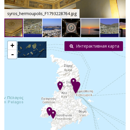
syros_hermoupolis_F1793228764.jpg
+
Интерактивная карта
-