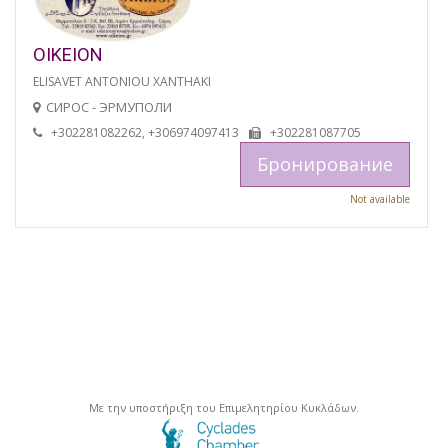
OIKEION
ELISAVET ANTONIOU XANTHAKI
СИРОС - ЭРМУПОЛИ
+302281082262, +306974097413
+302281087705
Бронирование
Not available
Με την υποστήριξη του Επιμελητηρίου Κυκλάδων.