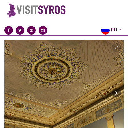
RU
EN
EL
FR
DE
IT
ES
CN