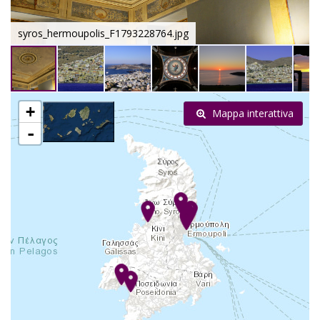
syros_hermoupolis_F1793228764.jpg
+
Mappa interattiva
-