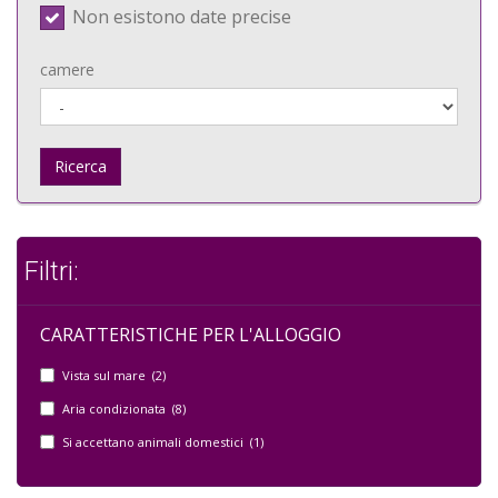
Non esistono date precise
camere
Ricerca
Filtri:
CARATTERISTICHE PER L'ALLOGGIO
Vista sul mare (2)
Aria condizionata (8)
Si accettano animali domestici (1)