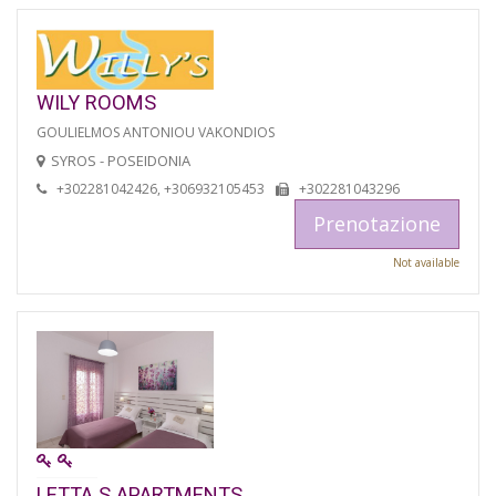
WILY ROOMS
GOULIELMOS ANTONIOU VAKONDIOS
SYROS - POSEIDONIA
+302281042426, +306932105453
+302281043296
Prenotazione
Not available
LETTA S APARTMENTS