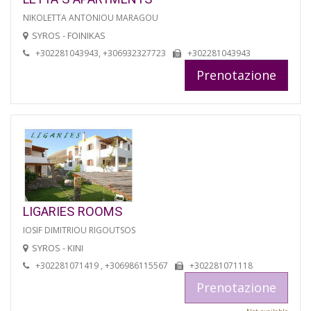
NIKOLETTA ANTONIOU MARAGOU
SYROS - FOINIKAS
+302281043943, +306932327723
+302281043943
Prenotazione
LIGARIES ROOMS
IOSIF DIMITRIOU RIGOUTSOS
SYROS - KINI
+302281071419 , +306986115567
+302281071118
Prenotazione