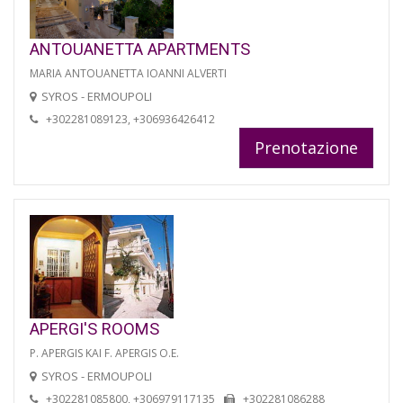
ANTOUANETTA APARTMENTS
MARIA ANTOUANETTA IOANNI ALVERTI
SYROS - ERMOUPOLI
+302281089123, +306936426412
Prenotazione
APERGI'S ROOMS
P. APERGIS KAI F. APERGIS O.E.
SYROS - ERMOUPOLI
+302281085800, +306979117135
+302281086288