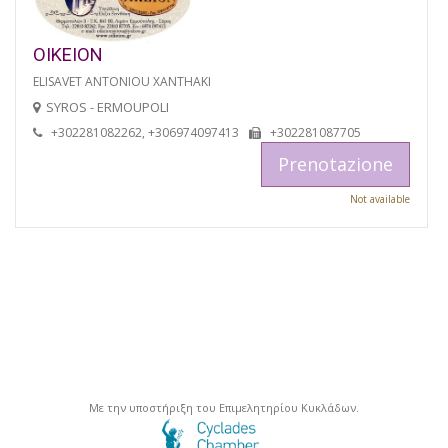
OIKEION
ELISAVET ANTONIOU XANTHAKI
SYROS - ERMOUPOLI
+302281082262, +306974097413
+302281087705
Prenotazione
Not available
Με την υποστήριξη του Επιμελητηρίου Κυκλάδων.