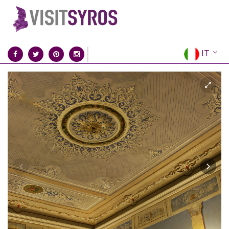
IT
EN
EL
FR
DE
ES
RU
CN