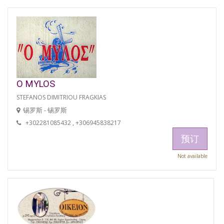
O MYLOS
STEFANOS DIMITRIOU FRAGKIAS
锡罗斯 - 锡罗斯
+302281085432 , +306945838217
预订
Not available