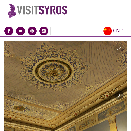
CN
EN
EL
FR
DE
IT
ES
RU