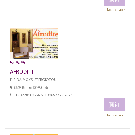
Not available
AFRODITI
ELPIDA MOYSI STERGIOTOU
锡罗斯 - 荷莫波利斯
+302281082976, +306977736757
预订
Not available