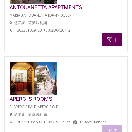
ANTOUANETTA APARTMENTS
MARIA ANTOUANETTA IOANNI ALVERTI
锡罗斯 - 荷莫波利斯
+302281089123, +306936426412
预订
APERGI'S ROOMS
P. APERGIS KAI F. APERGIS O.E.
锡罗斯 - 荷莫波利斯
+302281085800, +306979117135
+302281086288
预订