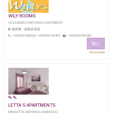
WILY ROOMS
GOULIELMOS ANTONIOU VAKONDIOS
锡罗斯 - 波斯多尼亚
+302281042426, +306932105453
+302281043296
预订
Not available
LETTA S APARTMENTS
NIKOLETTA ANTONIOU MARAGOU