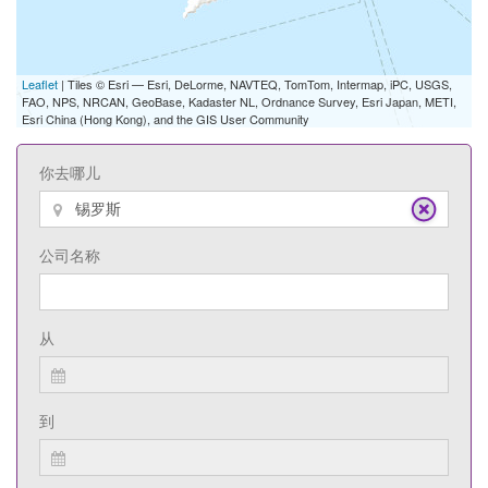
Leaflet
| Tiles © Esri — Esri, DeLorme, NAVTEQ, TomTom, Intermap, iPC, USGS,
FAO, NPS, NRCAN, GeoBase, Kadaster NL, Ordnance Survey, Esri Japan, METI,
Esri China (Hong Kong), and the GIS User Community
你去哪儿
公司名称
从
到