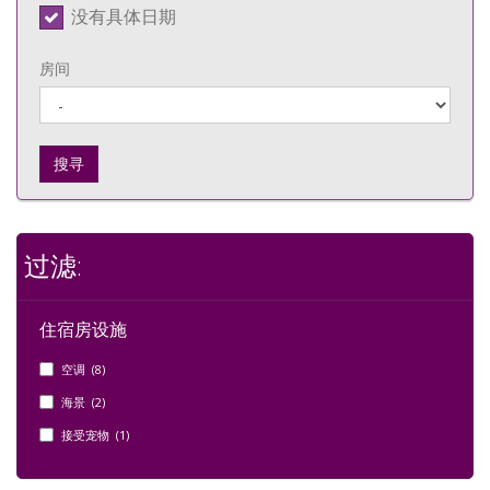
没有具体日期
房间
搜寻
过滤:
住宿房设施
空调 (8)
海景 (2)
接受宠物 (1)