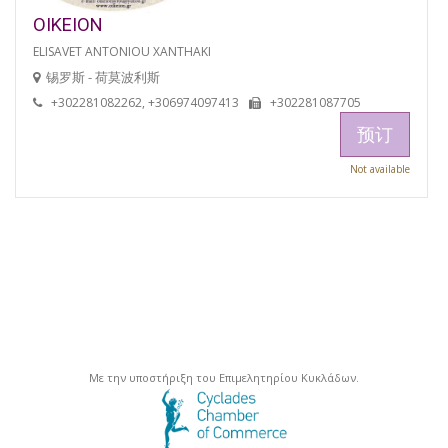
OIKEION
ELISAVET ANTONIOU XANTHAKI
锡罗斯 - 荷莫波利斯
+302281082262, +306974097413
+302281087705
预订
Not available
Με την υποστήριξη του Επιμελητηρίου Κυκλάδων.