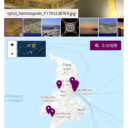
syros_hermoupolis_F1793228764.jpg
+
互动地图
-