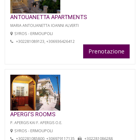
ANTOUANETTA APARTMENTS
MARIA ANTOUANETTA IOANNI ALVERTI
SYROS - ERMOUPOLI
+302281089123, +306936426412
Prenotazione
APERGI'S ROOMS
P. APERGIS KAI F. APERGIS O.E.
SYROS - ERMOUPOLI
+302281085800, +306979117135
+302281086288