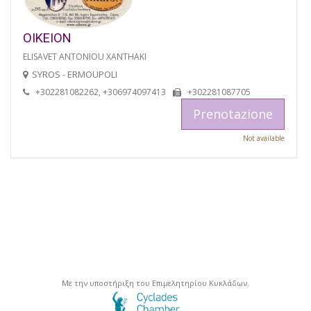
OIKEION
ELISAVET ANTONIOU XANTHAKI
SYROS - ERMOUPOLI
+302281082262, +306974097413
+302281087705
Prenotazione
Not available
Με την υποστήριξη του Επιμελητηρίου Κυκλάδων.