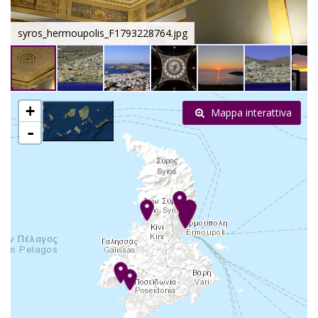
syros_hermoupolis_F1793228764.jpg
+
Mappa interattiva
-