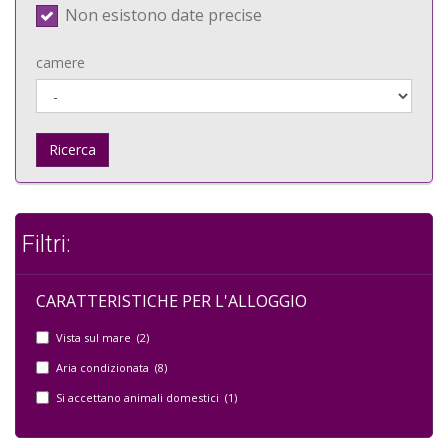
Non esistono date precise
camere
Ricerca
Filtri:
CARATTERISTICHE PER L'ALLOGGIO
Vista sul mare (2)
Aria condizionata (8)
Si accettano animali domestici (1)