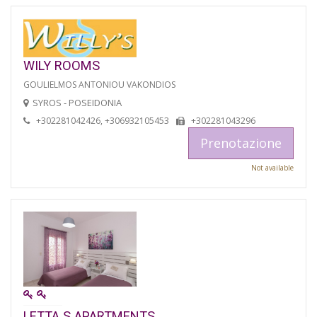
WILY ROOMS
GOULIELMOS ANTONIOU VAKONDIOS
SYROS - POSEIDONIA
+302281042426, +306932105453
+302281043296
Prenotazione
Not available
LETTA S APARTMENTS