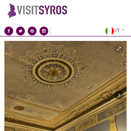
IT
EN
EL
FR
DE
ES
RU
CN