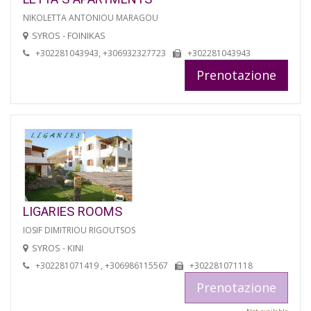
NIKOLETTA ANTONIOU MARAGOU
SYROS - FOINIKAS
+302281043943, +306932327723
+302281043943
Prenotazione
LIGARIES ROOMS
IOSIF DIMITRIOU RIGOUTSOS
SYROS - KINI
+302281071419 , +306986115567
+302281071118
Prenotazione