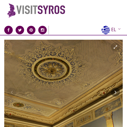
EL
EN
FR
DE
IT
ES
RU
CN