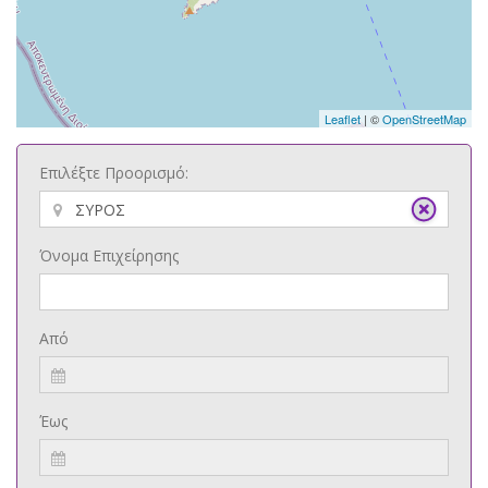
Leaflet
| ©
OpenStreetMap
Επιλέξτε Προορισμό:
Όνομα Επιχείρησης
Από
Έως