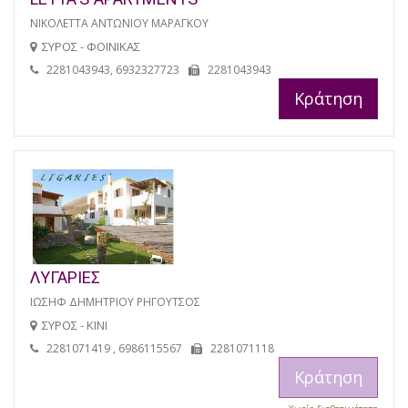
ΝΙΚΟΛΕΤΤΑ ΑΝΤΩΝΙΟΥ ΜΑΡΑΓΚΟΥ
ΣΥΡΟΣ - ΦΟΙΝΙΚΑΣ
2281043943, 6932327723
2281043943
Κράτηση
ΛΥΓΑΡΙΕΣ
ΙΩΣΗΦ ΔΗΜΗΤΡΙΟΥ ΡΗΓΟΥΤΣΟΣ
ΣΥΡΟΣ - ΚΙΝΙ
2281071419 , 6986115567
2281071118
Κράτηση