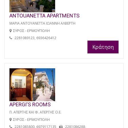
ANTOUANETTA APARTMENTS
ΜΑΡΙΑ ΑΝΤΟΥΑΝΕΤΤΑ ΙΩΑΝΝΗ ΑΛΒΕΡΤΗ
ΣΥΡΟΣ - ΕΡΜΟΥΠΟΛΗ
2281089123, 6936426412
Κράτηση
APERGI'S ROOMS
Π. ΑΠΕΡΓΗΣ ΚΑΙ Φ. ΑΠΕΡΓΗΣ Ο.Ε.
ΣΥΡΟΣ - ΕΡΜΟΥΠΟΛΗ
2281085800, 6979117135
2281086288