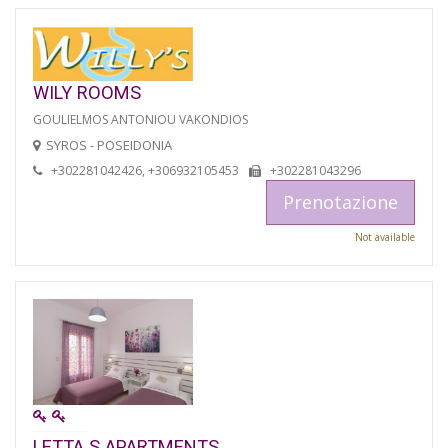
WILY ROOMS
GOULIELMOS ANTONIOU VAKONDIOS
SYROS - POSEIDONIA
+302281042426, +306932105453
+302281043296
Prenotazione
Not available
LETTA S APARTMENTS