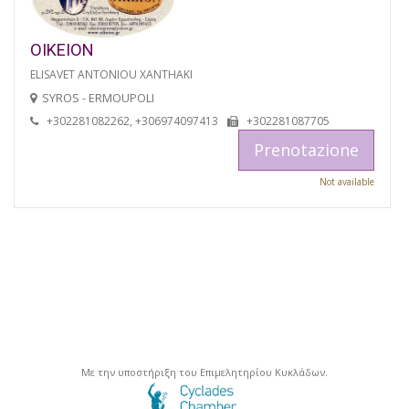
OIKEION
ELISAVET ANTONIOU XANTHAKI
SYROS - ERMOUPOLI
+302281082262, +306974097413
+302281087705
Prenotazione
Not available
Με την υποστήριξη του Επιμελητηρίου Κυκλάδων.