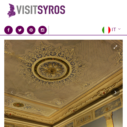
IT
EN
EL
FR
DE
ES
RU
CN