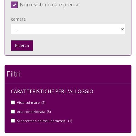
Non esistono date precise
camere
Ricerca
Filtri:
CARATTERISTICHE PER L'ALLOGGIO
Vista sul mare (2)
Aria condizionata (8)
Si accettano animali domestici (1)