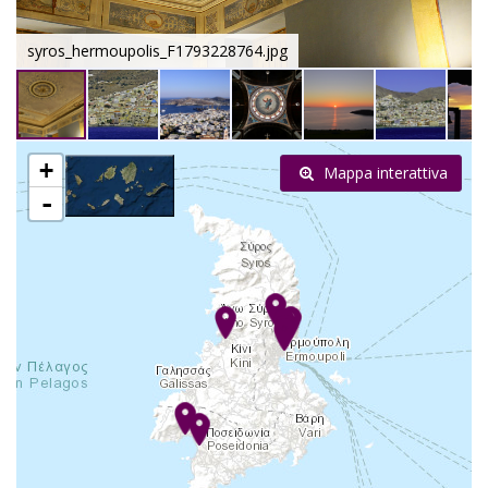
syros_hermoupolis_F1793228764.jpg
+
Mappa interattiva
-