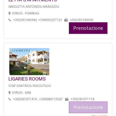
NIKOLETTA ANTONIOU MARAGOU
SYROS - FOINIKAS
+302281043943, +306932327723
+302281043943
Prenotazione
LIGARIES ROOMS
IOSIF DIMITRIOU RIGOUTSOS
SYROS - KINI
+302281071419 , +306986115567
+302281071118
Prenotazione