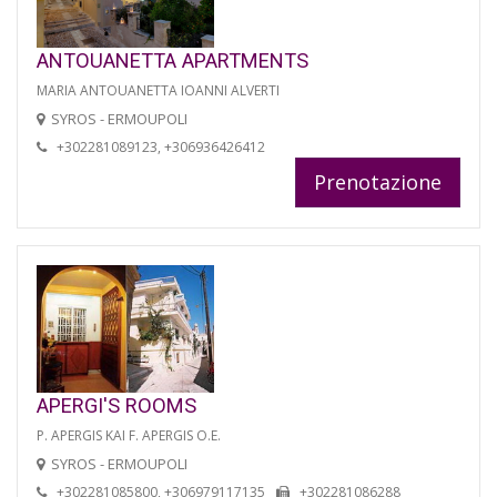
ANTOUANETTA APARTMENTS
MARIA ANTOUANETTA IOANNI ALVERTI
SYROS - ERMOUPOLI
+302281089123, +306936426412
Prenotazione
APERGI'S ROOMS
P. APERGIS KAI F. APERGIS O.E.
SYROS - ERMOUPOLI
+302281085800, +306979117135
+302281086288