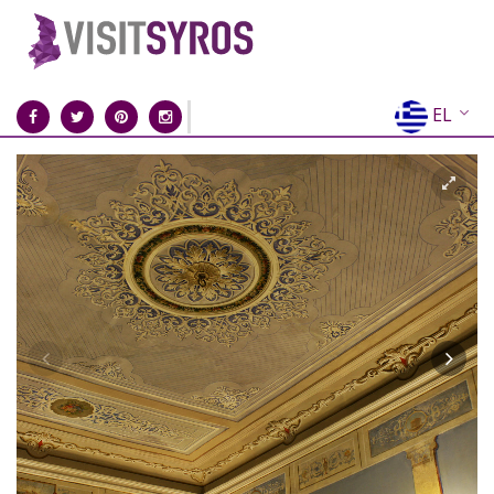
EL
EN
FR
DE
IT
ES
RU
CN