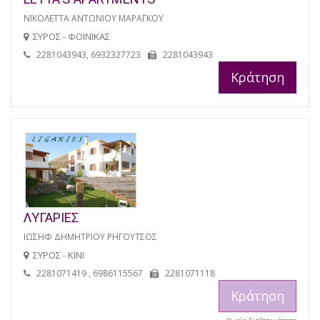
ΝΙΚΟΛΕΤΤΑ ΑΝΤΩΝΙΟΥ ΜΑΡΑΓΚΟΥ
ΣΥΡΟΣ - ΦΟΙΝΙΚΑΣ
2281043943, 6932327723
2281043943
Κράτηση
ΛΥΓΑΡΙΕΣ
ΙΩΣΗΦ ΔΗΜΗΤΡΙΟΥ ΡΗΓΟΥΤΣΟΣ
ΣΥΡΟΣ - ΚΙΝΙ
2281071419 , 6986115567
2281071118
Κράτηση