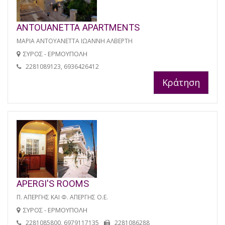
ANTOUANETTA APARTMENTS
ΜΑΡΙΑ ΑΝΤΟΥΑΝΕΤΤΑ ΙΩΑΝΝΗ ΑΛΒΕΡΤΗ
ΣΥΡΟΣ - ΕΡΜΟΥΠΟΛΗ
2281089123, 6936426412
Κράτηση
APERGI'S ROOMS
Π. ΑΠΕΡΓΗΣ ΚΑΙ Φ. ΑΠΕΡΓΗΣ Ο.Ε.
ΣΥΡΟΣ - ΕΡΜΟΥΠΟΛΗ
2281085800, 6979117135
2281086288