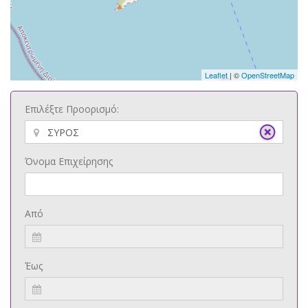
Leaflet
| ©
OpenStreetMap
Επιλέξτε Προορισμό:
Όνομα Επιχείρησης
Από
Έως