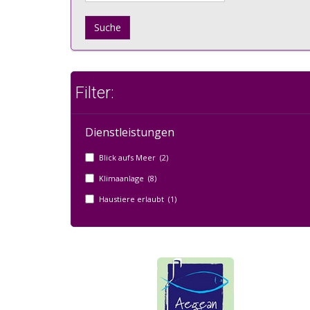
Suche
Filter:
Dienstleistungen
Blick aufs Meer (2)
Klimaanlage (8)
Haustiere erlaubt (1)