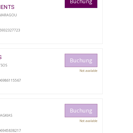
Buchung
MENTS
 MARAGOU
06932327723
S
Buchung
TSOS
Not available
06986115567
Buchung
RAGKIAS
Not available
06945838217