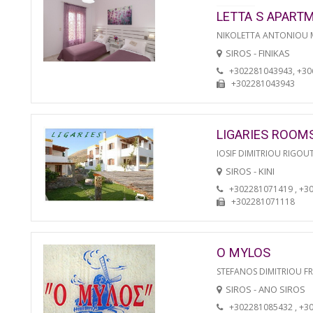
LETTA S APART
NIKOLETTA ANTONIOU
SIROS - FINIKAS
+302281043943, +3
+302281043943
LIGARIES ROOM
IOSIF DIMITRIOU RIGOU
SIROS - KINI
+302281071419 , +3
+302281071118
O MYLOS
STEFANOS DIMITRIOU F
SIROS - ANO SIROS
+302281085432 , +3