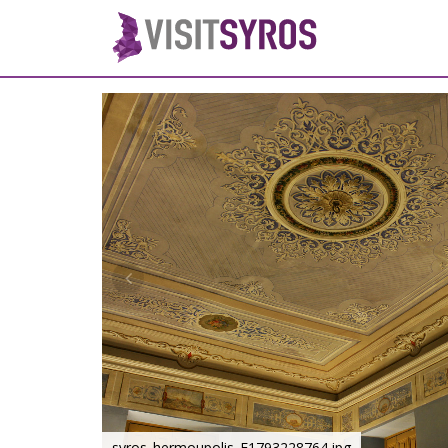
syros_hermoupolis_F1793228764.jpg