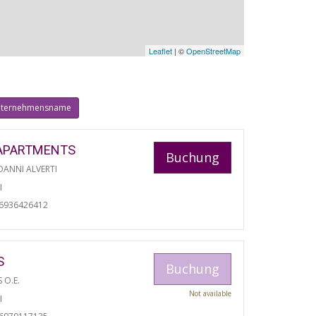
Leaflet
| ©
OpenStreetMap
ternehmensname
APARTMENTS
Buchung
ANNI ALVERTI
I
06936426412
S
Buchung
S O.E.
Not available
I