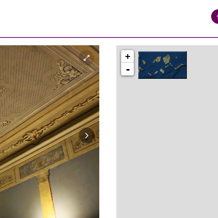
+
-
syros_vaporia_F268133321.jpg