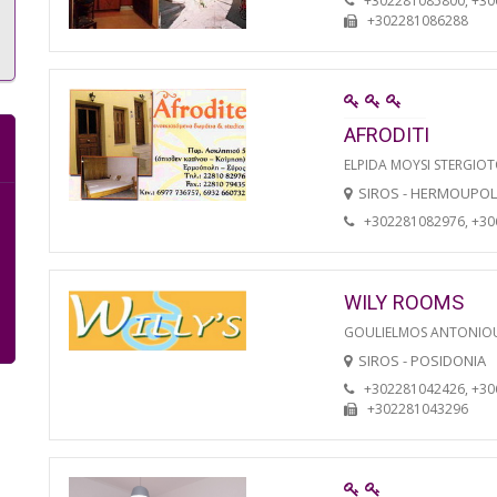
+302281085800, +3
+302281086288
AFRODITI
ELPIDA MOYSI STERGIO
SIROS - HERMOUPOL
+302281082976, +3
WILY ROOMS
GOULIELMOS ANTONIO
SIROS - POSIDONIA
+302281042426, +3
+302281043296