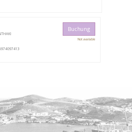
Buchung
NTHAKI
Not available
I
6974097413