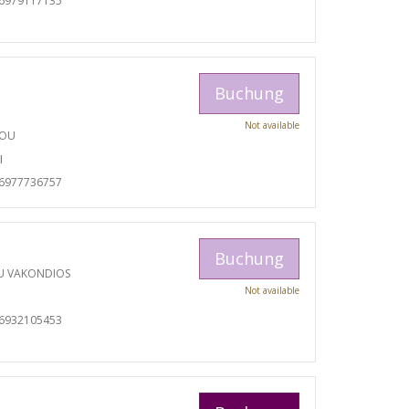
06979117135
Buchung
Not available
TOU
I
06977736757
Buchung
U VAKONDIOS
Not available
06932105453