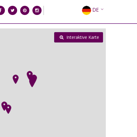
DE
EN
EL
Interaktive Karte
FR
IT
ES
RU
CN