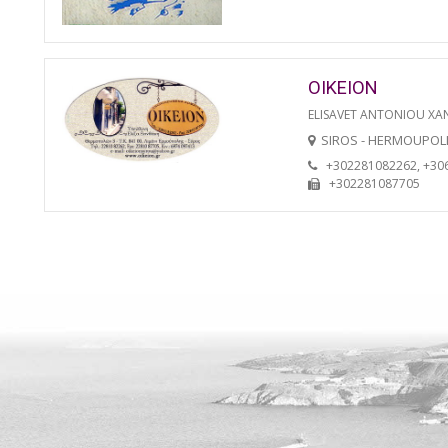
OIKEION
ELISAVET ANTONIOU XA
SIROS - HERMOUPOL
+302281082262, +30
+302281087705