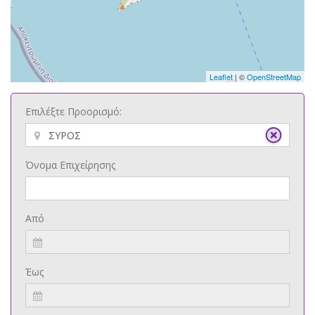
Leaflet
| ©
OpenStreetMap
Επιλέξτε Προορισμό:
Όνομα Επιχείρησης
Από
Έως