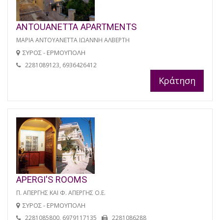
ANTOUANETTA APARTMENTS
ΜΑΡΙΑ ΑΝΤΟΥΑΝΕΤΤΑ ΙΩΑΝΝΗ ΑΛΒΕΡΤΗ
ΣΥΡΟΣ - ΕΡΜΟΥΠΟΛΗ
2281089123, 6936426412
Κράτηση
APERGI'S ROOMS
Π. ΑΠΕΡΓΗΣ ΚΑΙ Φ. ΑΠΕΡΓΗΣ Ο.Ε.
ΣΥΡΟΣ - ΕΡΜΟΥΠΟΛΗ
2281085800, 6979117135
2281086288