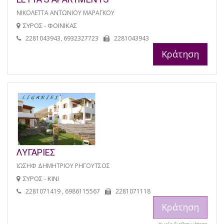
ΝΙΚΟΛΕΤΤΑ ΑΝΤΩΝΙΟΥ ΜΑΡΑΓΚΟΥ
ΣΥΡΟΣ - ΦΟΙΝΙΚΑΣ
2281043943, 6932327723
2281043943
Κράτηση
ΛΥΓΑΡΙΕΣ
ΙΩΣΗΦ ΔΗΜΗΤΡΙΟΥ ΡΗΓΟΥΤΣΟΣ
ΣΥΡΟΣ - ΚΙΝΙ
2281071419 , 6986115567
2281071118
Κράτηση