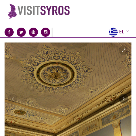
EL
EN
FR
DE
IT
ES
RU
CN