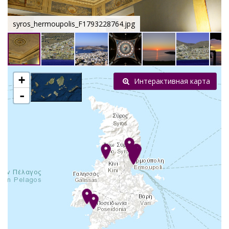
syros_hermoupolis_F1793228764.jpg
+
Интерактивная карта
-