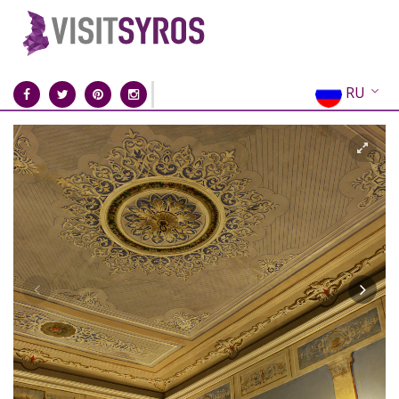
RU
EN
EL
FR
DE
IT
ES
CN