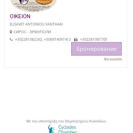
OIKEION
ELISAVET ANTONIOU XANTHAKI
СИРОС - ЭРМУПОЛИ
+302281082262, +306974097413
+302281087705
Бронирование
Not available
Με την υποστήριξη του Επιμελητηρίου Κυκλάδων.