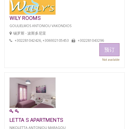
WILY ROOMS
GOULIELMOS ANTONIOU VAKONDIOS
锡罗斯 - 波斯多尼亚
+302281042426, +306932105453
+302281043296
预订
Not available
LETTA S APARTMENTS
NIKOLETTA ANTONIOU MARAGOU