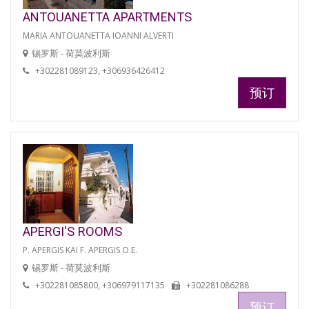
ANTOUANETTA APARTMENTS
MARIA ANTOUANETTA IOANNI ALVERTI
锡罗斯 - 荷莫波利斯
+302281089123, +306936426412
预订
APERGI'S ROOMS
P. APERGIS KAI F. APERGIS O.E.
锡罗斯 - 荷莫波利斯
+302281085800, +306979117135
+302281086288
预订