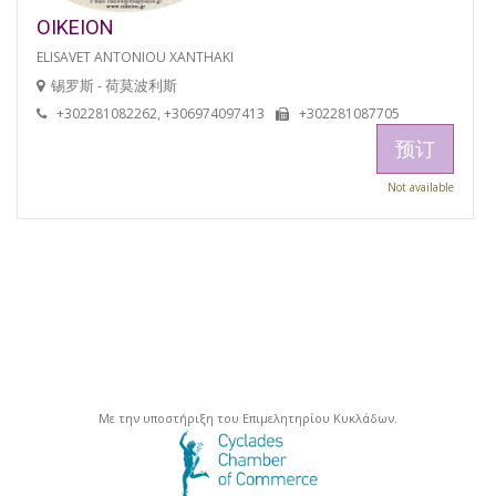
OIKEION
ELISAVET ANTONIOU XANTHAKI
锡罗斯 - 荷莫波利斯
+302281082262, +306974097413
+302281087705
预订
Not available
Με την υποστήριξη του Επιμελητηρίου Κυκλάδων.