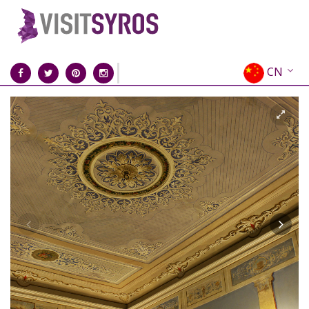
CN
EN
EL
FR
DE
IT
ES
RU