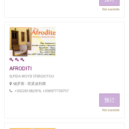
Not available
AFRODITI
ELPIDA MOYSI STERGIOTOU
锡罗斯 - 荷莫波利斯
+302281082976, +306977736757
预订
Not available