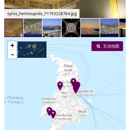
syros_hermoupolis_F1793228764.jpg
+
互动地图
-