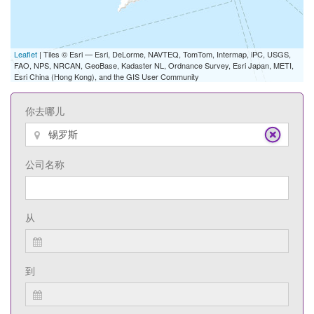
Leaflet
| Tiles © Esri — Esri, DeLorme, NAVTEQ, TomTom, Intermap, iPC, USGS,
FAO, NPS, NRCAN, GeoBase, Kadaster NL, Ordnance Survey, Esri Japan, METI,
Esri China (Hong Kong), and the GIS User Community
你去哪儿
公司名称
从
到