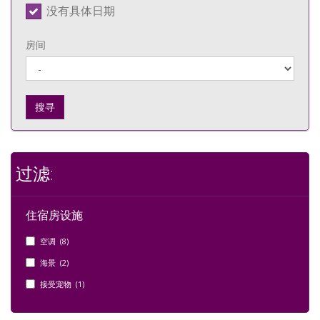
没有具体日期
房间
搜寻
过滤:
住宿房设施
空调 (8)
海景 (2)
接受宠物 (1)