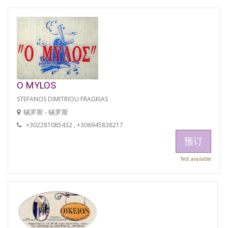
O MYLOS
STEFANOS DIMITRIOU FRAGKIAS
锡罗斯 - 锡罗斯
+302281085432 , +306945838217
预订
Not available