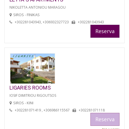
NIKOLETTA ANTONIOU MARAGOU
SIROS - FINIKAS
+302281043943, +306932327723
+302281043943
Reserva
LIGARIES ROOMS
IOSIF DIMITRIOU RIGOUTSOS
SIROS - KINI
+302281071419 , +306986115567
+302281071118
Reserva