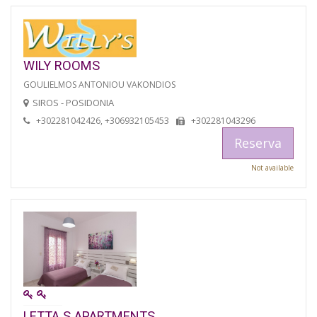
WILY ROOMS
GOULIELMOS ANTONIOU VAKONDIOS
SIROS - POSIDONIA
+302281042426, +306932105453
+302281043296
Reserva
Not available
LETTA S APARTMENTS