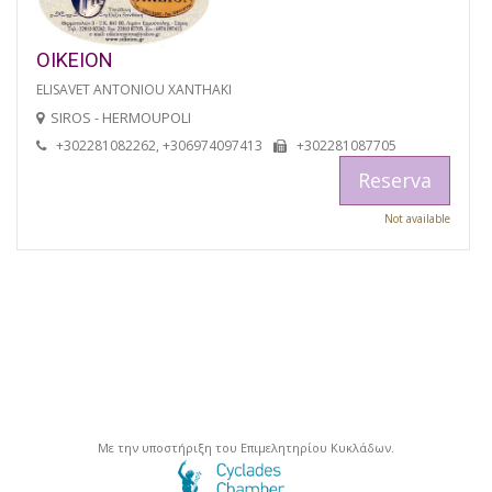
OIKEION
ELISAVET ANTONIOU XANTHAKI
SIROS - HERMOUPOLI
+302281082262, +306974097413
+302281087705
Reserva
Not available
Με την υποστήριξη του Επιμελητηρίου Κυκλάδων.