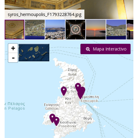
syros_hermoupolis_F1793228764.jpg
+
Mapa Interactivo
-