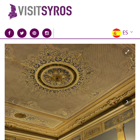
ES
EN
EL
FR
DE
IT
RU
CN