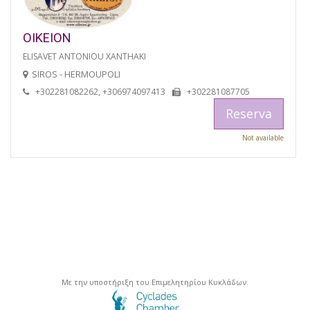
OIKEION
ELISAVET ANTONIOU XANTHAKI
SIROS - HERMOUPOLI
+302281082262, +306974097413
+302281087705
Reserva
Not available
Με την υποστήριξη του Επιμελητηρίου Κυκλάδων.