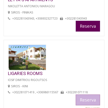
NIKOLETTA ANTONIOU MARAGOU
SIROS - FINIKAS
+302281043943, +306932327723
+302281043943
Reserva
LIGARIES ROOMS
IOSIF DIMITRIOU RIGOUTSOS
SIROS - KINI
+302281071419 , +306986115567
+302281071118
Reserva