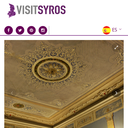
ES
EN
EL
FR
DE
IT
RU
CN