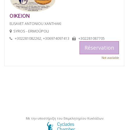
OIKEION
ELISAVET ANTONIOU XANTHAKI
SYROS - ERMOÚPOLI
+302281082262, +306974097413
+302281087705
Réservation
Not available
Με την υποστήριξη του Επιμελητηρίου Κυκλάδων.