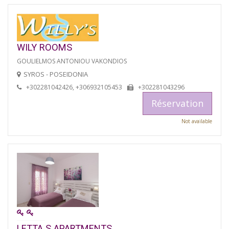
WILY ROOMS
GOULIELMOS ANTONIOU VAKONDIOS
SYROS - POSEIDONIA
+302281042426, +306932105453
+302281043296
Réservation
Not available
LETTA S APARTMENTS