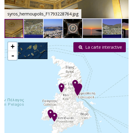
syros_hermoupolis_F1793228764.jpg
+
La carte interactive
-