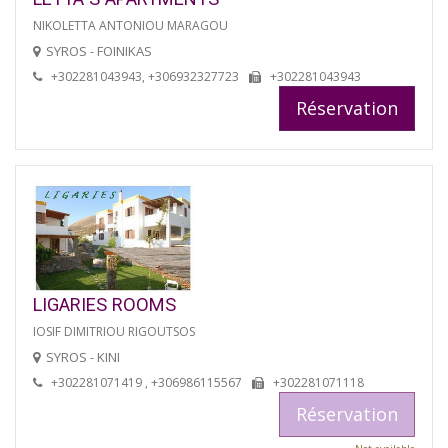
NIKOLETTA ANTONIOU MARAGOU
SYROS - FOINIKAS
+302281043943, +306932327723
+302281043943
Réservation
LIGARIES ROOMS
IOSIF DIMITRIOU RIGOUTSOS
SYROS - KINI
+302281071419 , +306986115567
+302281071118
Réservation