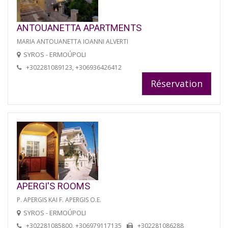
ANTOUANETTA APARTMENTS
MARIA ANTOUANETTA IOANNI ALVERTI
SYROS - ERMOÚPOLI
+302281089123, +306936426412
Réservation
APERGI'S ROOMS
P. APERGIS KAI F. APERGIS O.E.
SYROS - ERMOÚPOLI
+302281085800, +306979117135
+302281086288