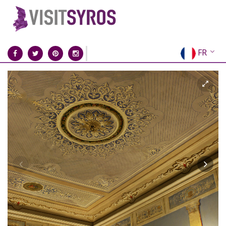
FR
EN
EL
DE
IT
ES
RU
CN