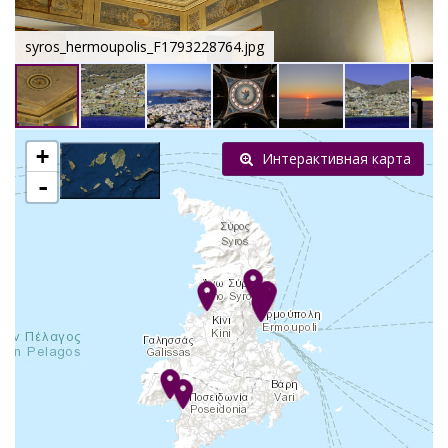
syros_hermoupolis_F1793228764.jpg
+
Интерактивная карта
-