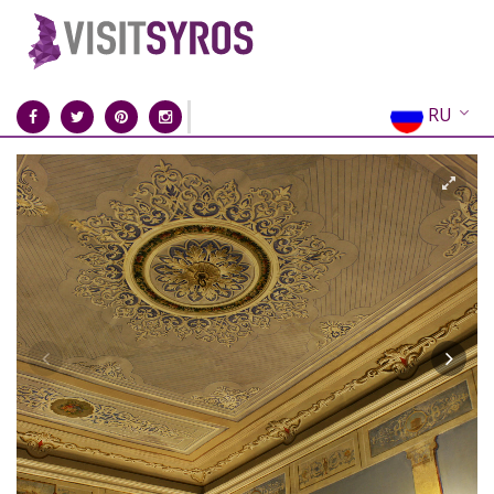
RU
EN
EL
FR
DE
IT
ES
CN