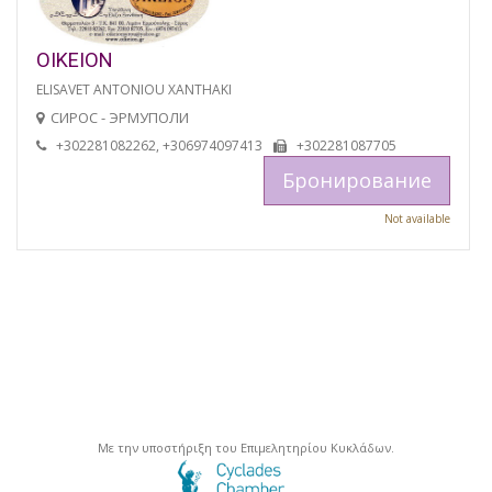
OIKEION
ELISAVET ANTONIOU XANTHAKI
СИРОС - ЭРМУПОЛИ
+302281082262, +306974097413
+302281087705
Бронирование
Not available
Με την υποστήριξη του Επιμελητηρίου Κυκλάδων.