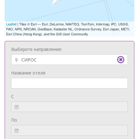
Leaflet
| Tiles © Esri — Esri, DeLorme, NAVTEQ, TomTom, Intermap, iPC, USGS,
FAO, NPS, NRCAN, GeoBase, Kadaster NL, Ordnance Survey, Esri Japan, METI,
Esri China (Hong Kong), and the GIS User Community
Выберите направление:
Название отеля
С
По