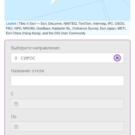
Leaflet
| Tiles © Esri — Esri, DeLorme, NAVTEQ, TomTom, Intermap, iPC, USGS,
FAO, NPS, NRCAN, GeoBase, Kadaster NL, Ordnance Survey, Esri Japan, METI,
Esri China (Hong Kong), and the GIS User Community
Выберите направление:
Название отеля
С
По