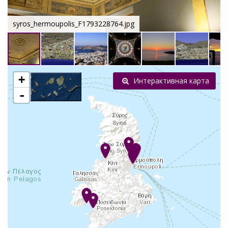
syros_hermoupolis_F1793228764.jpg
+
Интерактивная карта
-