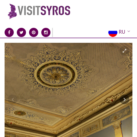
RU
EN
EL
FR
DE
IT
ES
CN