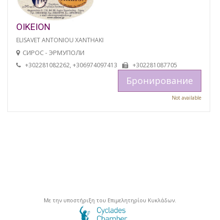
OIKEION
ELISAVET ANTONIOU XANTHAKI
СИРОС - ЭРМУПОЛИ
+302281082262, +306974097413
+302281087705
Бронирование
Not available
Με την υποστήριξη του Επιμελητηρίου Κυκλάδων.