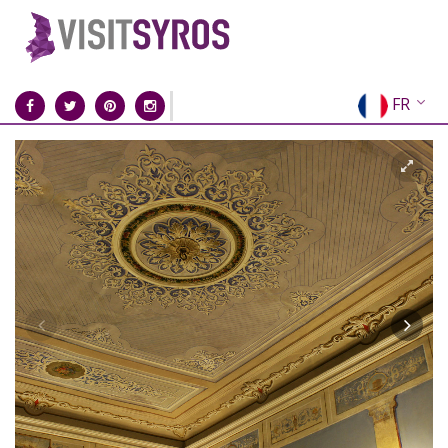
FR
EN
EL
DE
IT
ES
RU
CN