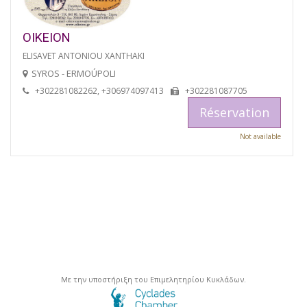
OIKEION
ELISAVET ANTONIOU XANTHAKI
SYROS - ERMOÚPOLI
+302281082262, +306974097413
+302281087705
Réservation
Not available
Με την υποστήριξη του Επιμελητηρίου Κυκλάδων.