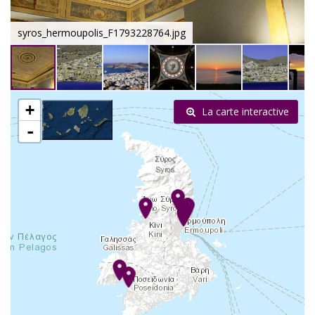
syros_hermoupolis_F1793228764.jpg
+
La carte interactive
-