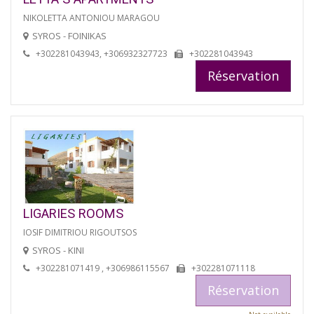
NIKOLETTA ANTONIOU MARAGOU
SYROS - FOINIKAS
+302281043943, +306932327723
+302281043943
Réservation
LIGARIES ROOMS
IOSIF DIMITRIOU RIGOUTSOS
SYROS - KINI
+302281071419 , +306986115567
+302281071118
Réservation