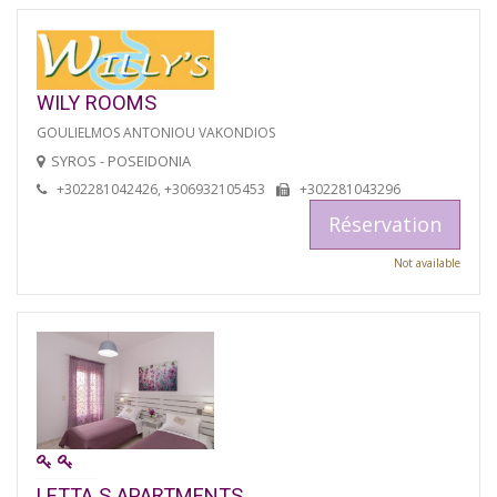
WILY ROOMS
GOULIELMOS ANTONIOU VAKONDIOS
SYROS - POSEIDONIA
+302281042426, +306932105453
+302281043296
Réservation
Not available
LETTA S APARTMENTS