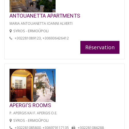
ANTOUANETTA APARTMENTS
MARIA ANTOUANETTA IOANNI ALVERTI
SYROS - ERMOÚPOLI
+302281089123, +306936426412
Réservation
APERGI'S ROOMS
P. APERGIS KAI F. APERGIS O.E.
SYROS - ERMOÚPOLI
+302281085800, +306979117135
+302281086288