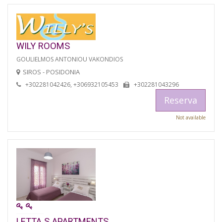
WILY ROOMS
GOULIELMOS ANTONIOU VAKONDIOS
SIROS - POSIDONIA
+302281042426, +306932105453
+302281043296
Reserva
Not available
LETTA S APARTMENTS