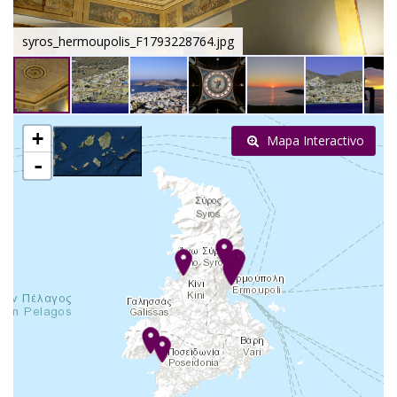
syros_hermoupolis_F1793228764.jpg
+
Mapa Interactivo
-