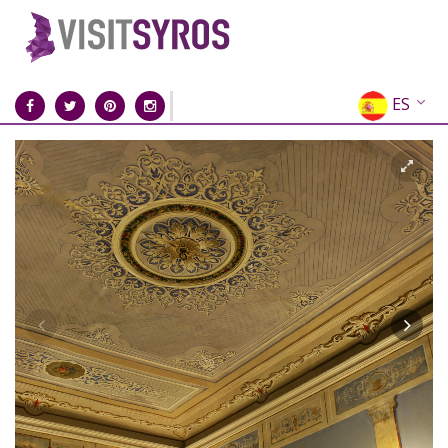
ES
EN
EL
FR
DE
IT
RU
CN