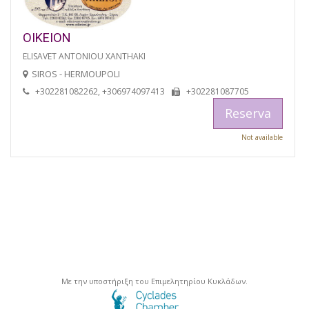
OIKEION
ELISAVET ANTONIOU XANTHAKI
SIROS - HERMOUPOLI
+302281082262, +306974097413
+302281087705
Reserva
Not available
Με την υποστήριξη του Επιμελητηρίου Κυκλάδων.