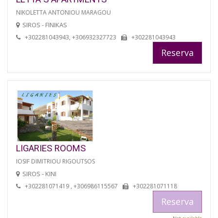
NIKOLETTA ANTONIOU MARAGOU
SIROS - FINIKAS
+302281043943, +306932327723
+302281043943
Reserva
LIGARIES ROOMS
IOSIF DIMITRIOU RIGOUTSOS
SIROS - KINI
+302281071419 , +306986115567
+302281071118
Reserva