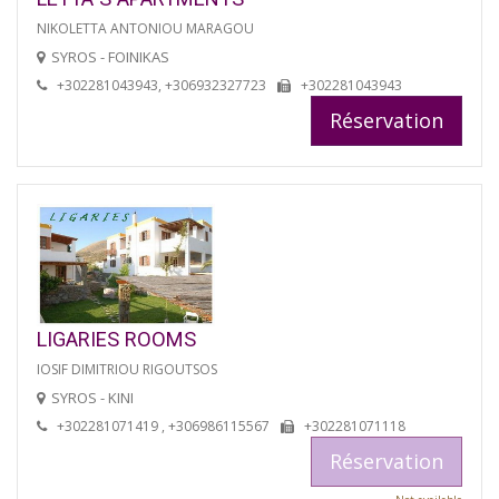
NIKOLETTA ANTONIOU MARAGOU
SYROS - FOINIKAS
+302281043943, +306932327723
+302281043943
Réservation
LIGARIES ROOMS
IOSIF DIMITRIOU RIGOUTSOS
SYROS - KINI
+302281071419 , +306986115567
+302281071118
Réservation