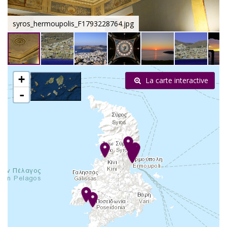
syros_hermoupolis_F1793228764.jpg
+
La carte interactive
-