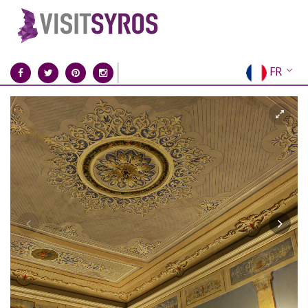
FR
EN
EL
DE
IT
ES
RU
CN