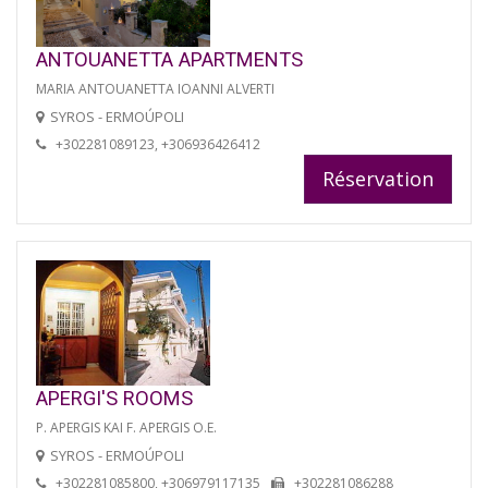
ANTOUANETTA APARTMENTS
MARIA ANTOUANETTA IOANNI ALVERTI
SYROS - ERMOÚPOLI
+302281089123, +306936426412
Réservation
APERGI'S ROOMS
P. APERGIS KAI F. APERGIS O.E.
SYROS - ERMOÚPOLI
+302281085800, +306979117135
+302281086288