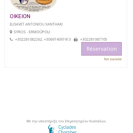
OIKEION
ELISAVET ANTONIOU XANTHAKI
SYROS - ERMOÚPOLI
+302281082262, +306974097413
+302281087705
Réservation
Not available
Με την υποστήριξη του Επιμελητηρίου Κυκλάδων.