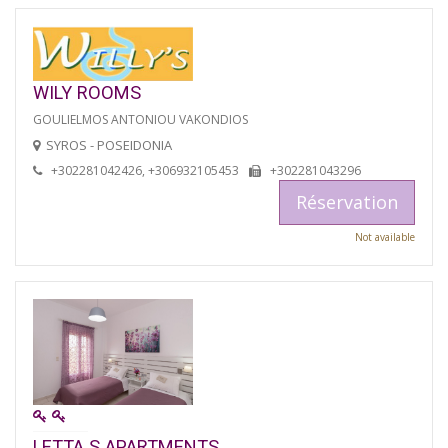
WILY ROOMS
GOULIELMOS ANTONIOU VAKONDIOS
SYROS - POSEIDONIA
+302281042426, +306932105453
+302281043296
Réservation
Not available
LETTA S APARTMENTS