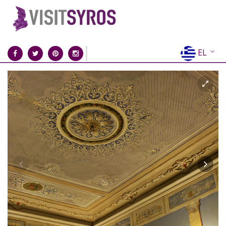
EL
EN
FR
DE
IT
ES
RU
CN