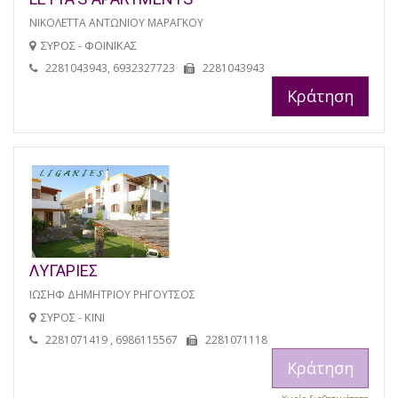
ΝΙΚΟΛΕΤΤΑ ΑΝΤΩΝΙΟΥ ΜΑΡΑΓΚΟΥ
ΣΥΡΟΣ - ΦΟΙΝΙΚΑΣ
2281043943, 6932327723
2281043943
Κράτηση
ΛΥΓΑΡΙΕΣ
ΙΩΣΗΦ ΔΗΜΗΤΡΙΟΥ ΡΗΓΟΥΤΣΟΣ
ΣΥΡΟΣ - ΚΙΝΙ
2281071419 , 6986115567
2281071118
Κράτηση