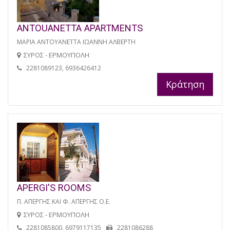
ANTOUANETTA APARTMENTS
ΜΑΡΙΑ ΑΝΤΟΥΑΝΕΤΤΑ ΙΩΑΝΝΗ ΑΛΒΕΡΤΗ
ΣΥΡΟΣ - ΕΡΜΟΥΠΟΛΗ
2281089123, 6936426412
Κράτηση
APERGI'S ROOMS
Π. ΑΠΕΡΓΗΣ ΚΑΙ Φ. ΑΠΕΡΓΗΣ Ο.Ε.
ΣΥΡΟΣ - ΕΡΜΟΥΠΟΛΗ
2281085800, 6979117135
2281086288