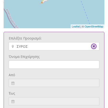
Leaflet
| ©
OpenStreetMap
Επιλέξτε Προορισμό:
Όνομα Επιχείρησης
Από
Έως