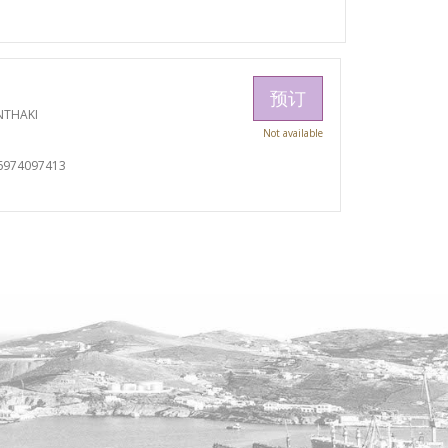
预订
NTHAKI
Not available
6974097413