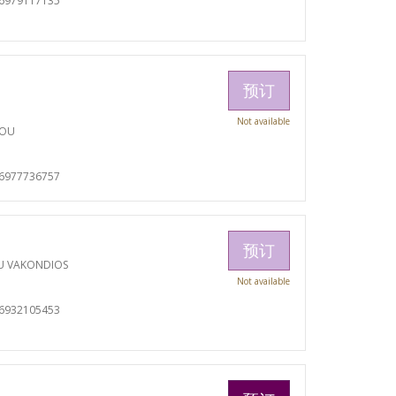
06979117135
预订
Not available
TOU
06977736757
预订
U VAKONDIOS
Not available
06932105453