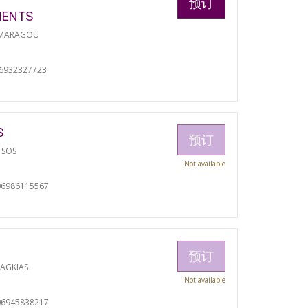
预订
MENTS
 MARAGOU
06932327723
S
预订
TSOS
Not available
06986115567
预订
RAGKIAS
Not available
06945838217