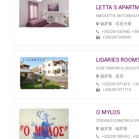
LETTA S APART
NIKOLETTA ANTONIOU
锡罗斯 - 芬尼卡斯
+302281043943, +3
+302281043943
LIGARIES ROOM
IOSIF DIMITRIOU RIGOU
锡罗斯 - 基尼
+302281071419 , +3
+302281071118
O MYLOS
STEFANOS DIMITRIOU F
锡罗斯 - 锡罗斯
+302281085432 , +3