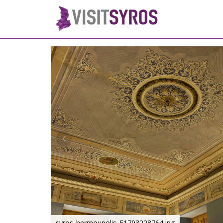
syros_hermoupolis_F1793228764.jpg