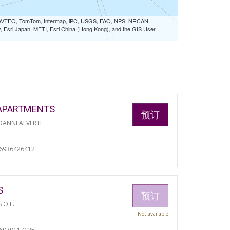
 NAVTEQ, TomTom, Intermap, iPC, USGS, FAO, NPS, NRCAN,
Esri Japan, METI, Esri China (Hong Kong), and the GIS User
APARTMENTS
预订
ANNI ALVERTI
06936426412
S
预订
S O.E.
Not available