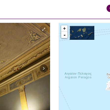
+
-
syros_vaporia_F268133321.jpg