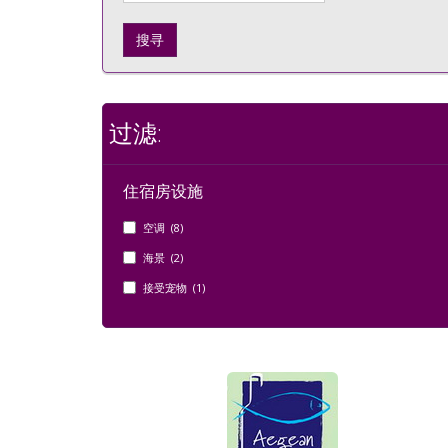
搜寻
过滤:
住宿房设施
空调 (8)
海景 (2)
接受宠物 (1)