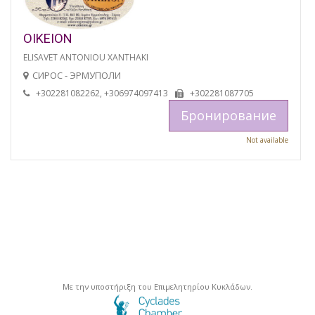
OIKEION
ELISAVET ANTONIOU XANTHAKI
СИРОС - ЭРМУПОЛИ
+302281082262, +306974097413
+302281087705
Бронирование
Not available
Με την υποστήριξη του Επιμελητηρίου Κυκλάδων.