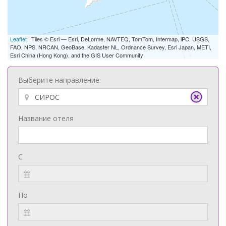
Leaflet
| Tiles © Esri — Esri, DeLorme, NAVTEQ, TomTom, Intermap, iPC, USGS,
FAO, NPS, NRCAN, GeoBase, Kadaster NL, Ordnance Survey, Esri Japan, METI,
Esri China (Hong Kong), and the GIS User Community
Выберите направление:
Название отеля
С
По