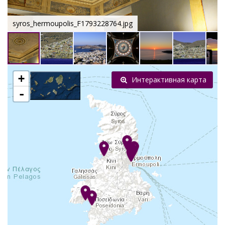
syros_hermoupolis_F1793228764.jpg
+
Интерактивная карта
-