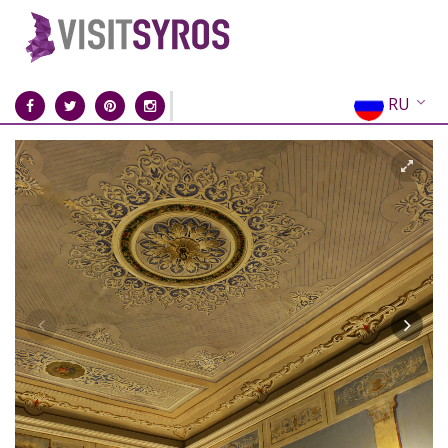
RU
EN
EL
FR
DE
IT
ES
CN