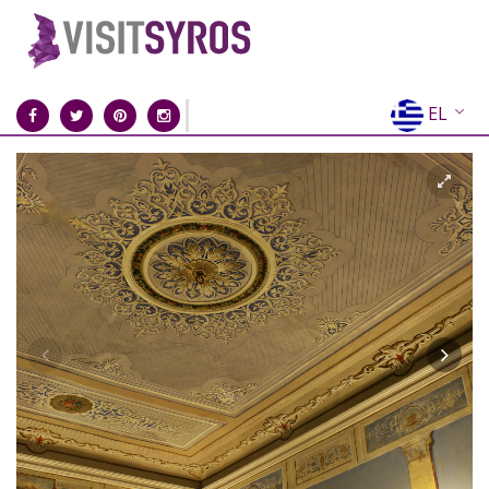
EL
EN
FR
DE
IT
ES
RU
CN