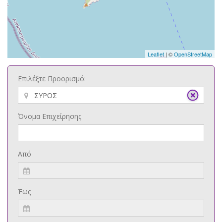
Leaflet
| ©
OpenStreetMap
Επιλέξτε Προορισμό:
Όνομα Επιχείρησης
Από
Έως