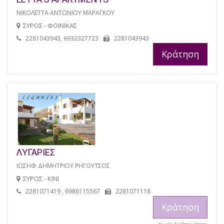
ΝΙΚΟΛΕΤΤΑ ΑΝΤΩΝΙΟΥ ΜΑΡΑΓΚΟΥ
ΣΥΡΟΣ - ΦΟΙΝΙΚΑΣ
2281043943, 6932327723
2281043943
Κράτηση
ΛΥΓΑΡΙΕΣ
ΙΩΣΗΦ ΔΗΜΗΤΡΙΟΥ ΡΗΓΟΥΤΣΟΣ
ΣΥΡΟΣ - ΚΙΝΙ
2281071419 , 6986115567
2281071118
Κράτηση