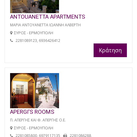
ANTOUANETTA APARTMENTS
ΜΑΡΙΑ ΑΝΤΟΥΑΝΕΤΤΑ ΙΩΑΝΝΗ ΑΛΒΕΡΤΗ
ΣΥΡΟΣ - ΕΡΜΟΥΠΟΛΗ
2281089123, 6936426412
Κράτηση
APERGI'S ROOMS
Π. ΑΠΕΡΓΗΣ ΚΑΙ Φ. ΑΠΕΡΓΗΣ Ο.Ε.
ΣΥΡΟΣ - ΕΡΜΟΥΠΟΛΗ
2281085800, 6979117135
2281086288